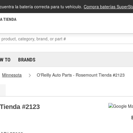
cuentra la batería correcta para tu vehículo.
Compra baterías SuperSta
LA TIENDA
W TO
BRANDS
Minnesota
O'Reilly Auto Parts - Rosemount Tienda #2123
 Tienda #2123