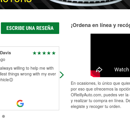
¡Ordena en línea y recóg
ESCRIBE UNA RESEÑA
Davis
Alex Hemann
ago
17 days ago
always willing to help me with
Had an interaction with Gabe. He 
lest things wrong with my ever
very friendly and professional. He
hicle😊
helped me find what I was looking f
En ocasiones, lo único que quier
and we shared coffee tips while he
por eso que ofrecemos la opción
Read More
OReillyAuto.com, puedes ver la 
y realizar tu compra en línea. D
elegiste y recoger tu orden.