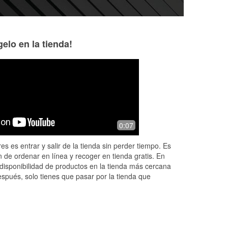
elo en la tienda!
Jamie Smith
Steve Smith
2 months ago
2 months ago
was
Great service. They tested my battery
First time using 
0:07
and replaced it and did a battery reset
after moving from 
or
for me.
very busy day but
es es entrar y salir de la tienda sin perder tiempo. Es
...
held the fort. Just
 de ordenar en línea y recoger en tienda gratis. En
...
Read More
disponibilidad de productos en la tienda más cercana
espués, solo tienes que pasar por la tienda que