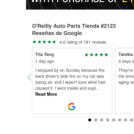
O'Reilly Auto Parts Tienda #2123
Reseñas de Google
4.6 rating of 181 reviews
Tria Yang
Tamika 
1 day ago
9 days 
I stopped by on Sunday because the
They're 
back driver's side tire on my car was
the smal
losing air, and I wasn't sure what had
aging ve
caused it. I went inside and expl
...
Read More