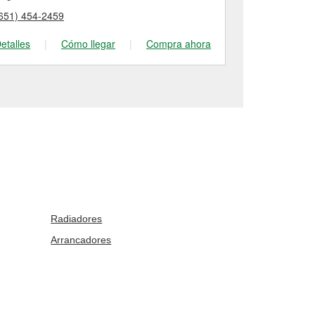
651) 454-2459
(952) 435-89
etalles
|
Cómo llegar
|
Compra ahora
Detalles
|
Radiadores
Arrancadores