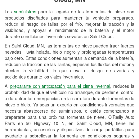
Revisión de la luz "Check Engine"
Los
suministros
para la llegada de las tormentas de nieve son
Reciclaje de baterías y aceite
productos diseñados para mantener tu vehículo preparado,
reducir el riesgo de fallas por el frío, mejorar la tracción y la
Instalación de bombillas de faros
visibilidad, y apoyar el rendimiento de la batería y el motor
Instalación de limpiaparabrisas
durante condiciones invernales severas en Saint Cloud.
En Saint Cloud, MN, las tormentas de nieve pueden traer fuertes
Programa de Préstamo de
nevadas, lluvia helada, hielo negro y prolongadas temperaturas
Herramientas
bajo cero. Estas condiciones aumentan la demanda de la batería,
reducen la tracción de las llantas, espesan los fluidos del motor y
Rectificación de tambores y discos de
afectan la visibilidad, lo que eleva el riesgo de averías y
freno
accidentes durante los viajes invernales.
Al
prepararte con anticipación para el clima invernal
, reduces la
Snowstorm Supplies
probabilidad de que el vehículo no arranque, de perder el control
o de enfrentar emergencias en la carretera durante tormentas de
Tornado Supplies
nieve o hielo. Ya seas un experto en condiciones invernales que
Conoce más
necesita abastecerse de suministros, o estés comenzando a
prepararte para una próxima tormenta de nieve, O’Reilly Auto
Parts en 50 Highway 10 N, en Saint Cloud, MN, tiene las
herramientas, accesorios y dispositivos de carga portátiles para
ayudarte a sobrellevar la tormenta en condiciones seguras y