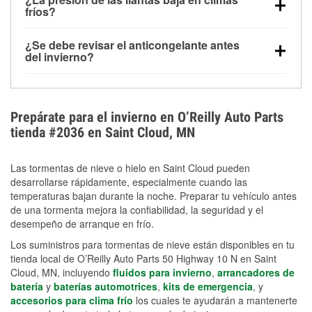
la congelación y ayuda a disolver la sal y la nieve
arranque.
fríos?
derretida en la carretera para mejorar la visibilidad.
Sí. La presión de las llantas normalmente disminuye
¿Se debe revisar el anticongelante antes
alrededor de 1 PSI por cada 10 °F que baja la
del invierno?
temperatura. Puedes obtener más información sobre
Sí. Una mezcla adecuada del anticongelante protege
la baja presión en invierno en nuestro artículo.
el motor contra la congelación, las grietas internas y
el sobrecalentamiento en condiciones de frío
Prepárate para el invierno en O’Reilly Auto Parts
extremo. Aprende cómo comprobar la protección
tienda #2036 en Saint Cloud, MN
anticongelante en nuestra sección How-To.
Las tormentas de nieve o hielo en Saint Cloud pueden
desarrollarse rápidamente, especialmente cuando las
temperaturas bajan durante la noche. Preparar tu vehículo antes
de una tormenta mejora la confiabilidad, la seguridad y el
desempeño de arranque en frío.
Los suministros para tormentas de nieve están disponibles en tu
tienda local de O’Reilly Auto Parts 50 Highway 10 N en Saint
Cloud, MN, incluyendo
fluidos para invierno
,
arrancadores de
batería
y
baterías automotrices
,
kits de emergencia
, y
accesorios para clima frío
los cuales te ayudarán a mantenerte