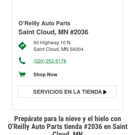
O'Reilly Auto Parts
Saint Cloud, MN #2036
50 Highway 10 N
Saint Cloud, MN 56304
(320) 252-5178
Shop Now
SERVICIOS EN LA TIENDA
Prueba de batería
Prueba de alternadores y
Prepárate para la nieve y el hielo con
arrancadores
O’Reilly Auto Parts tienda #2036 en Saint
Cloud, MN