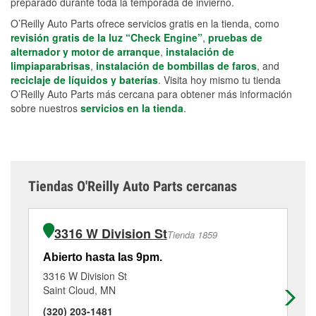
preparado durante toda la temporada de invierno.
O’Reilly Auto Parts ofrece servicios gratis en la tienda, como
revisión gratis de la luz “Check Engine”
,
pruebas de
alternador y motor de arranque
,
instalación de
limpiaparabrisas
,
instalación de bombillas de faros
, and
reciclaje de líquidos y baterías
. Visita hoy mismo tu tienda
O’Reilly Auto Parts más cercana para obtener más información
sobre nuestros
servicios en la tienda
.
Tiendas O'Reilly Auto Parts cercanas
3316 W Division St
Tienda 1859
Abierto hasta las 9pm.
Ab
3316 W Division St
21
Saint Cloud, MN
Sa
(320) 203-1481
(3