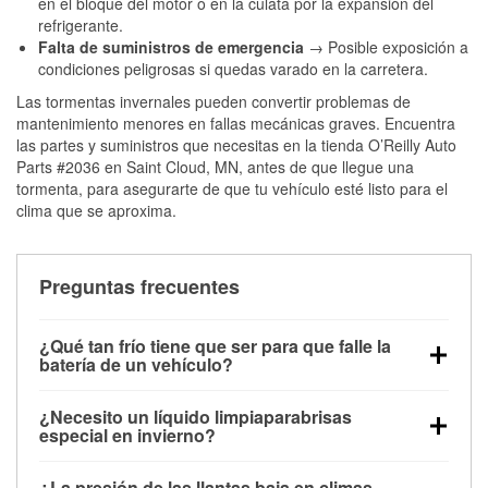
en el bloque del motor o en la culata por la expansión del
refrigerante.
Falta de suministros de emergencia
→ Posible exposición a
condiciones peligrosas si quedas varado en la carretera.
Las tormentas invernales pueden convertir problemas de
mantenimiento menores en fallas mecánicas graves. Encuentra
las partes y suministros que necesitas en la tienda O’Reilly Auto
Parts #2036 en Saint Cloud, MN, antes de que llegue una
tormenta, para asegurarte de que tu vehículo esté listo para el
clima que se aproxima.
Preguntas frecuentes
¿Qué tan frío tiene que ser para que falle la
batería de un vehículo?
La capacidad de la batería comienza a disminuir por
¿Necesito un líquido limpiaparabrisas
debajo de los 32 °F y puede perder hasta la mitad de
especial en invierno?
su potencia de arranque cerca de los 0 °F, lo que
Sí. El líquido limpiaparabrisas para invierno resiste
aumenta la probabilidad de que el vehículo no
¿La presión de las llantas baja en climas