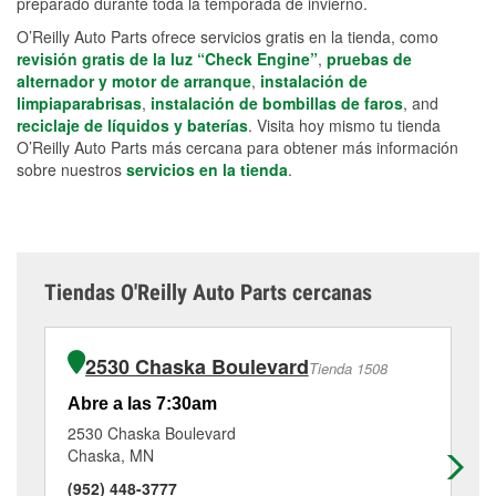
preparado durante toda la temporada de invierno.
O’Reilly Auto Parts ofrece servicios gratis en la tienda, como
revisión gratis de la luz “Check Engine”
,
pruebas de
alternador y motor de arranque
,
instalación de
limpiaparabrisas
,
instalación de bombillas de faros
, and
reciclaje de líquidos y baterías
. Visita hoy mismo tu tienda
O’Reilly Auto Parts más cercana para obtener más información
sobre nuestros
servicios en la tienda
.
Tiendas O'Reilly Auto Parts cercanas
2530 Chaska Boulevard
Tienda 1508
Abre a las 7:30am
Ab
2530 Chaska Boulevard
40
Chaska, MN
Ch
(952) 448-3777
(9