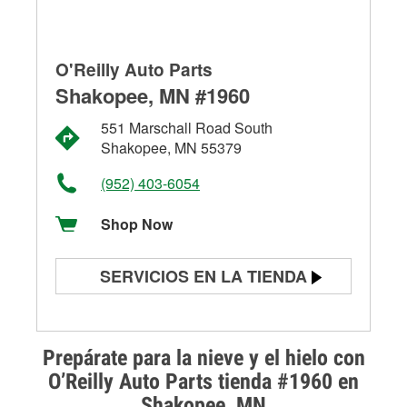
O'Reilly Auto Parts
Shakopee, MN #1960
551 Marschall Road South
Shakopee, MN 55379
(952) 403-6054
Shop Now
SERVICIOS EN LA TIENDA
Prueba de batería
Prueba de alternadores y
Prepárate para la nieve y el hielo con
arrancadores
O’Reilly Auto Parts tienda #1960 en
Shakopee, MN