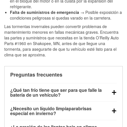
en el bloque del motor o en la culata por la expansión del
refrigerante.
Falta de suministros de emergencia
→ Posible exposición a
condiciones peligrosas si quedas varado en la carretera.
Las tormentas invernales pueden convertir problemas de
mantenimiento menores en fallas mecánicas graves. Encuentra
las partes y suministros que necesitas en la tienda O’Reilly Auto
Parts #1960 en Shakopee, MN, antes de que llegue una
tormenta, para asegurarte de que tu vehículo esté listo para el
clima que se aproxima.
Preguntas frecuentes
¿Qué tan frío tiene que ser para que falle la
batería de un vehículo?
La capacidad de la batería comienza a disminuir por
¿Necesito un líquido limpiaparabrisas
debajo de los 32 °F y puede perder hasta la mitad de
especial en invierno?
su potencia de arranque cerca de los 0 °F, lo que
Sí. El líquido limpiaparabrisas para invierno resiste
aumenta la probabilidad de que el vehículo no
¿La presión de las llantas baja en climas