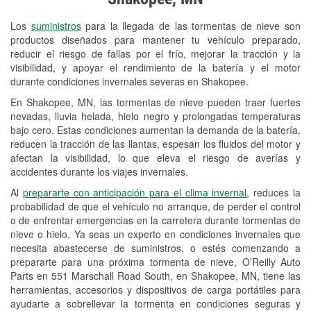
Revisión de la luz "Check Engine"
Los
suministros
para la llegada de las tormentas de nieve son
Reciclaje de baterías y aceite
productos diseñados para mantener tu vehículo preparado,
reducir el riesgo de fallas por el frío, mejorar la tracción y la
Instalación de bombillas de faros
visibilidad, y apoyar el rendimiento de la batería y el motor
Instalación de limpiaparabrisas
durante condiciones invernales severas en Shakopee.
En Shakopee, MN, las tormentas de nieve pueden traer fuertes
Programa de Préstamo de
nevadas, lluvia helada, hielo negro y prolongadas temperaturas
Herramientas
bajo cero. Estas condiciones aumentan la demanda de la batería,
reducen la tracción de las llantas, espesan los fluidos del motor y
Rectificación de tambores y discos de
afectan la visibilidad, lo que eleva el riesgo de averías y
freno
accidentes durante los viajes invernales.
Al
prepararte con anticipación para el clima invernal
, reduces la
Snowstorm Supplies
probabilidad de que el vehículo no arranque, de perder el control
o de enfrentar emergencias en la carretera durante tormentas de
Tornado Supplies
nieve o hielo. Ya seas un experto en condiciones invernales que
Conoce más
necesita abastecerse de suministros, o estés comenzando a
prepararte para una próxima tormenta de nieve, O’Reilly Auto
Parts en 551 Marschall Road South, en Shakopee, MN, tiene las
herramientas, accesorios y dispositivos de carga portátiles para
ayudarte a sobrellevar la tormenta en condiciones seguras y