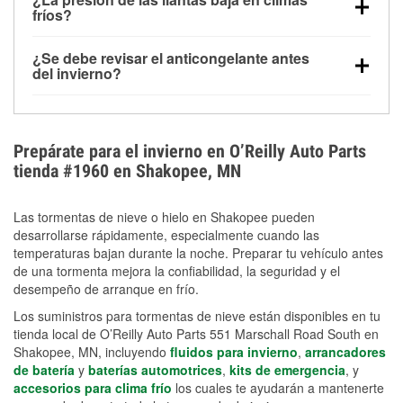
la congelación y ayuda a disolver la sal y la nieve
arranque.
fríos?
derretida en la carretera para mejorar la visibilidad.
Sí. La presión de las llantas normalmente disminuye
¿Se debe revisar el anticongelante antes
alrededor de 1 PSI por cada 10 °F que baja la
del invierno?
temperatura. Puedes obtener más información sobre
Sí. Una mezcla adecuada del anticongelante protege
la baja presión en invierno en nuestro artículo.
el motor contra la congelación, las grietas internas y
el sobrecalentamiento en condiciones de frío
Prepárate para el invierno en O’Reilly Auto Parts
extremo. Aprende cómo comprobar la protección
tienda #1960 en Shakopee, MN
anticongelante en nuestra sección How-To.
Las tormentas de nieve o hielo en Shakopee pueden
desarrollarse rápidamente, especialmente cuando las
temperaturas bajan durante la noche. Preparar tu vehículo antes
de una tormenta mejora la confiabilidad, la seguridad y el
desempeño de arranque en frío.
Los suministros para tormentas de nieve están disponibles en tu
tienda local de O’Reilly Auto Parts 551 Marschall Road South en
Shakopee, MN, incluyendo
fluidos para invierno
,
arrancadores
de batería
y
baterías automotrices
,
kits de emergencia
, y
accesorios para clima frío
los cuales te ayudarán a mantenerte