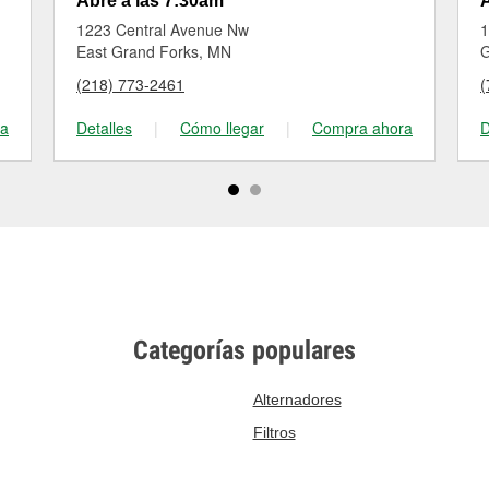
Abre a las 7:30am
A
1223 Central Avenue Nw
1
East Grand Forks, MN
G
(218) 773-2461
(
ra
Detalles
|
Cómo llegar
|
Compra ahora
D
Categorías populares
Alternadores
Filtros