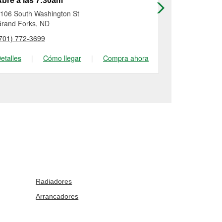
bre a las 7:30am
Abre a las
106 South Washington St
3100 Gateway
rand Forks, ND
Grand Forks
701) 772-3699
(701) 746-74
etalles
|
Cómo llegar
|
Compra ahora
Detalles
|
Radiadores
Arrancadores