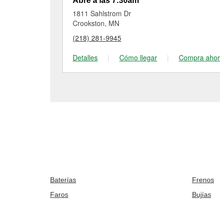
Abre a las 7:30am
1811 Sahlstrom Dr
Crookston, MN
(218) 281-9945
Detalles
|
Cómo llegar
|
Compra aho
Baterías
Frenos
Faros
Bujías