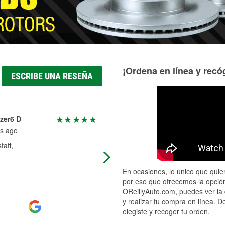
¡Ordena en línea y recóg
ESCRIBE UNA RESEÑA
zer6 D
Brad & Sammi Morris
s ago
11 months ago
taff,
Staff are great to work with! Adam
runs a tight ship.
En ocasiones, lo único que quier
por eso que ofrecemos la opción
OReillyAuto.com, puedes ver la 
y realizar tu compra en línea. D
elegiste y recoger tu orden.