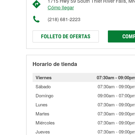
1715 Hwy 59 South Thief River Falls, M
Cómo llegar
(218) 681-2223
FOLLETO DE OFERTAS
COMP
Horario de tienda
Viernes
07:30am
-
09:00p
Sábado
07:30am
-
09:00p
Domingo
09:00am
-
07:00p
Lunes
07:30am
-
09:00p
Martes
07:30am
-
09:00p
Miércoles
07:30am
-
09:00p
Jueves
07:30am
-
09:00p