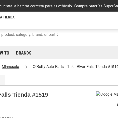
cuentra la batería correcta para tu vehículo.
Compra baterías SuperSta
LA TIENDA
W TO
BRANDS
Minnesota
O'Reilly Auto Parts - Thief River Falls Tienda #151
 Falls Tienda #1519