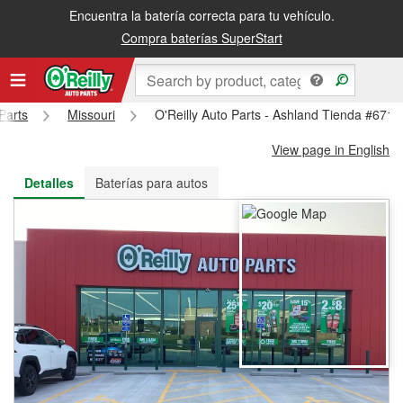
Encuentra la batería correcta para tu vehículo.
Recibe tu orden gratis al día siguiente o recógela en la tienda
Compra baterías SuperStart
Parts
Missouri
O'Reilly Auto Parts - Ashland Tienda #6712
View page in English
Detalles
Baterías para autos