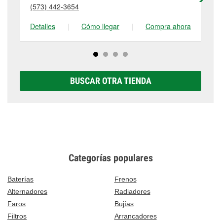
puede variar según la tienda. Contacta o visita la
(573) 442-3654
(5
tienda #6712 para obtener más información.
Detalles
|
Cómo llegar
|
Compra ahora
De
BUSCAR OTRA TIENDA
Categorías populares
Baterías
Frenos
Alternadores
Radiadores
Faros
Bujías
Filtros
Arrancadores