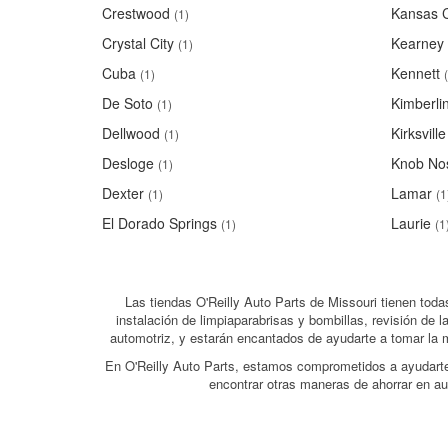
Crestwood
Kansas C
(1)
Crystal City
Kearney
(1)
Cuba
Kennett
(1)
De Soto
Kimberlin
(1)
Dellwood
Kirksville
(1)
Desloge
Knob Nos
(1)
Dexter
Lamar
(1)
(1
El Dorado Springs
Laurie
(1)
(1
Las tiendas O'Reilly Auto Parts de Missouri tienen toda
instalación de limpiaparabrisas y bombillas, revisión d
automotriz, y estarán encantados de ayudarte a tomar la 
En O'Reilly Auto Parts, estamos comprometidos a ayudarte p
encontrar otras maneras de ahorrar en a