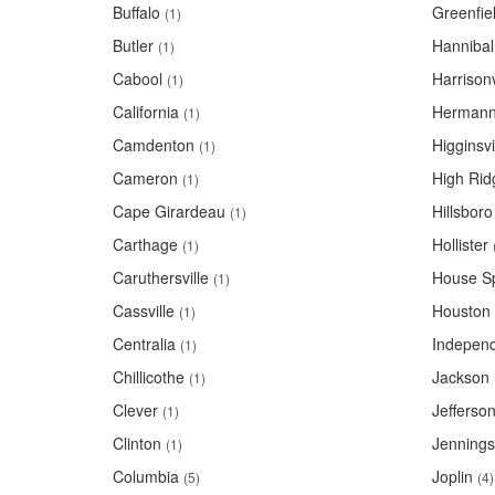
Buffalo
Greenfie
(1)
Butler
Hannibal
(1)
Cabool
Harrisonv
(1)
California
Herman
(1)
Camdenton
Higginsvi
(1)
Cameron
High Rid
(1)
Cape Girardeau
Hillsboro
(1)
Carthage
Hollister
(1)
Caruthersville
House Sp
(1)
Cassville
Houston
(1)
Centralia
Indepen
(1)
Chillicothe
Jackson
(1)
Clever
Jefferson
(1)
Clinton
Jennings
(1)
Columbia
Joplin
(5)
(4)