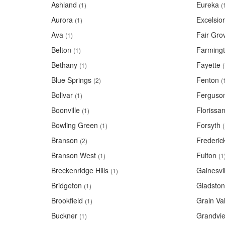
Ashland
Eureka
(1)
(
Aurora
Excelsio
(1)
Ava
Fair Gro
(1)
Belton
Farming
(1)
Bethany
Fayette
(1)
(
Blue Springs
Fenton
(2)
(
Bolivar
Ferguso
(1)
Boonville
Florissan
(1)
Bowling Green
Forsyth
(1)
(
Branson
Frederic
(2)
Branson West
Fulton
(1)
(1
Breckenridge Hills
Gainesvil
(1)
Bridgeton
Gladsto
(1)
Brookfield
Grain Val
(1)
Buckner
Grandvi
(1)