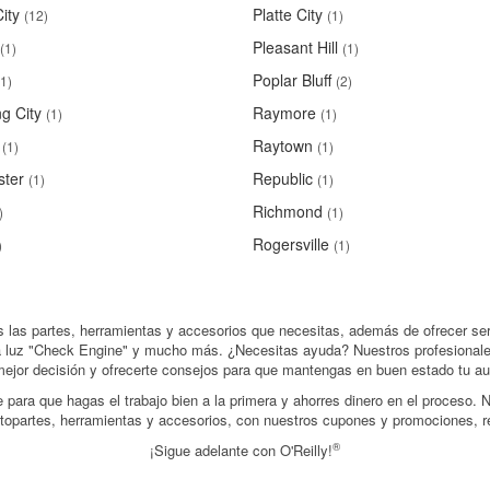
ity
Platte City
(12)
(1)
Pleasant Hill
(1)
(1)
Poplar Bluff
(1)
(2)
g City
Raymore
(1)
(1)
Raytown
(1)
(1)
ter
Republic
(1)
(1)
Richmond
)
(1)
Rogersville
)
(1)
s las partes, herramientas y accesorios que necesitas, además de ofrecer ser
e la luz "Check Engine" y mucho más. ¿Necesitas ayuda? Nuestros profesionale
mejor decisión y ofrecerte consejos para que mantengas en buen estado tu aut
ara que hagas el trabajo bien a la primera y ahorres dinero en el proceso. N
utopartes, herramientas y accesorios, con nuestros cupones y promociones, r
®
¡Sigue adelante con O'Reilly!