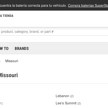
cuentra la batería correcta para tu vehículo.
Compra baterías SuperSta
LA TIENDA
W TO
BRANDS
Missouri
Missouri
Lebanon
(2)
Lee's Summit
(1)
(2)