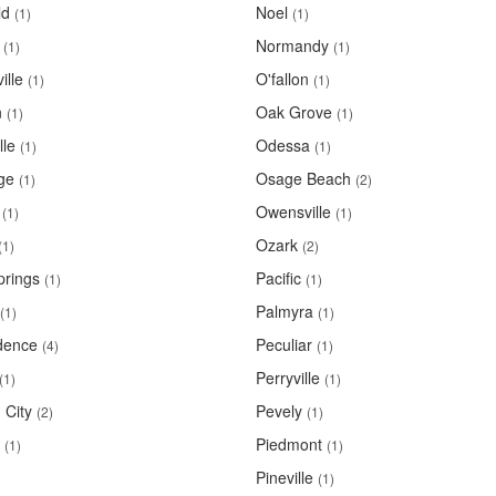
ld
Noel
(1)
(1)
Normandy
(1)
(1)
ille
O'fallon
(1)
(1)
n
Oak Grove
(1)
(1)
lle
Odessa
(1)
(1)
ge
Osage Beach
(1)
(2)
Owensville
(1)
(1)
Ozark
(1)
(2)
rings
Pacific
(1)
(1)
Palmyra
(1)
(1)
dence
Peculiar
(4)
(1)
Perryville
(1)
(1)
 City
Pevely
(2)
(1)
Piedmont
(1)
(1)
Pineville
(1)