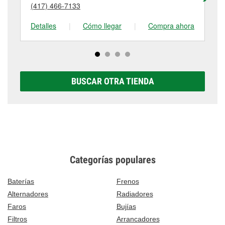
detalles, contáctanos al
(417) 678-5091
o visítanos
(417) 466-7133
(4
tienda #4061 para obtener más información.
en 1512 S Elliott Avenue, Aurora, MO.
Detalles
|
Cómo llegar
|
Compra ahora
De
BUSCAR OTRA TIENDA
Categorías populares
Baterías
Frenos
Alternadores
Radiadores
Faros
Bujías
Filtros
Arrancadores