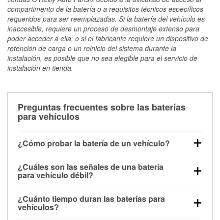
compartimento de la batería o a requisitos técnicos específicos
requeridos para ser reemplazadas. Si la batería del vehículo es
inaccesible, requiere un proceso de desmontaje extenso para
poder acceder a ella, o si el fabricante requiere un dispositivo de
retención de carga o un reinicio del sistema durante la
instalación, es posible que no sea elegible para el servicio de
instalación en tienda.
Preguntas frecuentes sobre las baterías
para vehículos
¿Cómo probar la batería de un vehículo?
Puedes probar la batería de un vehículo de varias
¿Cuáles son las señales de una batería
maneras. El método más rápido es utilizar un
para vehículo débil?
multímetro: con el vehículo apagado, conecta los
Una batería débil suele dar algunas señales de
cables a las terminales de la batería y verifica el
¿Cuánto tiempo duran las baterías para
advertencia. Un arranque lento del motor, faros
voltaje: una batería en buen estado y totalmente
vehículos?
tenues, chasquidos al girar la llave o luces de
cargada debería indicar unos 12.6 voltios. Es