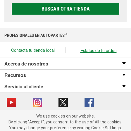
elegir la que sea correcta para tu vehículo y
BUSCAR OTRA TIENDA
presupuesto.
PROFESIONALES EN AUTOPARTES
®
Contacta tu tienda local
Estatus de tu orden
Acerca de nosotros
Recursos
Servicio al cliente
We use cookies on our website.
Copyright © 2008-2026 O’Reilly Auto Parts v OST_3.2.0.0.729 (3) cv1361
We use cookies on our website. By clicking "Accept", you consent
By clicking "Accept", you consent to the use of All the cookies.
catalog_main
to the use of All the cookies.
You may change your preference by visiting Cookie Settings.
You may change your preference by visiting Cookie Settings.