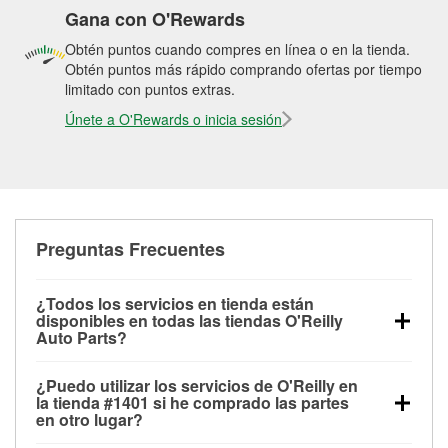
Gana con O'Rewards
Obtén puntos cuando compres en línea o en la tienda.
Obtén puntos más rápido comprando ofertas por tiempo
limitado con puntos extras.
Únete a O'Rewards o inicia sesión
Preguntas Frecuentes
¿Todos los servicios en tienda están
disponibles en todas las tiendas O'Reilly
Auto Parts?
Todos los servicios gratuitos de tienda, incluyendo
¿Puedo utilizar los servicios de O'Reilly en
las pruebas de batería, pruebas de alternador y
la tienda #1401 si he comprado las partes
motor de arranque, revisión de la luz “Check Engine”
en otro lugar?
con O'Reilly VeriScan® e instalación de