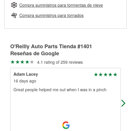
medirán tus tambores o discos para determinar si pueden
Compra suministros para tormentas de nieve
Más información sobre el Programa de Préstamo de
ser rectificados con seguridad. Si tus tambores o discos no
Herramientas de O'Reilly
pueden ser reutilizados, podemos ayudarte a encontrar las
Compra suministros para tornados
partes de reemplazo correctas para tu reparación.
Rectificación de tambores y discos de freno
O'Reilly Auto Parts Tienda #1401
Reseñas de Google
4.1 rating of 259 reviews
Adam Lacey
San
16 days ago
2 m
Great people helped me out when I was in a pinch
TH
AN
HIS