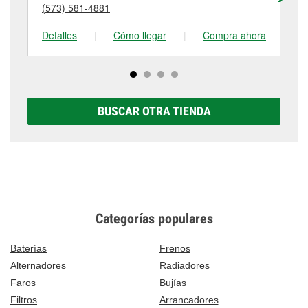
detalles, contáctanos al
(573) 682-5569
o visítanos
(573) 581-4881
(5
tienda #4094 para obtener más información.
en 516 West Highway 22, Centralia, MO.
Detalles
|
Cómo llegar
|
Compra ahora
De
BUSCAR OTRA TIENDA
Categorías populares
Baterías
Frenos
Alternadores
Radiadores
Faros
Bujías
Filtros
Arrancadores