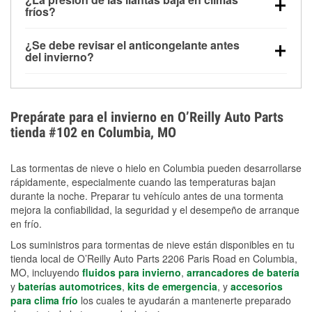
la congelación y ayuda a disolver la sal y la nieve
arranque.
fríos?
derretida en la carretera para mejorar la visibilidad.
Sí. La presión de las llantas normalmente disminuye
¿Se debe revisar el anticongelante antes
alrededor de 1 PSI por cada 10 °F que baja la
del invierno?
temperatura. Puedes obtener más información sobre
Sí. Una mezcla adecuada del anticongelante protege
la baja presión en invierno en nuestro artículo.
el motor contra la congelación, las grietas internas y
el sobrecalentamiento en condiciones de frío
Prepárate para el invierno en O’Reilly Auto Parts
extremo. Aprende cómo comprobar la protección
tienda #102 en Columbia, MO
anticongelante en nuestra sección How-To.
Las tormentas de nieve o hielo en Columbia pueden desarrollarse
rápidamente, especialmente cuando las temperaturas bajan
durante la noche. Preparar tu vehículo antes de una tormenta
mejora la confiabilidad, la seguridad y el desempeño de arranque
en frío.
Los suministros para tormentas de nieve están disponibles en tu
tienda local de O’Reilly Auto Parts 2206 Paris Road en Columbia,
MO, incluyendo
fluidos para invierno
,
arrancadores de batería
y
baterías automotrices
,
kits de emergencia
, y
accesorios
para clima frío
los cuales te ayudarán a mantenerte preparado