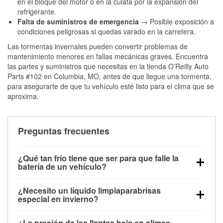
en el bloque del motor o en la culata por la expansión del
refrigerante.
Falta de suministros de emergencia
→ Posible exposición a
condiciones peligrosas si quedas varado en la carretera.
Las tormentas invernales pueden convertir problemas de
mantenimiento menores en fallas mecánicas graves. Encuentra
las partes y suministros que necesitas en la tienda O’Reilly Auto
Parts #102 en Columbia, MO, antes de que llegue una tormenta,
para asegurarte de que tu vehículo esté listo para el clima que se
aproxima.
Preguntas frecuentes
¿Qué tan frío tiene que ser para que falle la
batería de un vehículo?
La capacidad de la batería comienza a disminuir por
¿Necesito un líquido limpiaparabrisas
debajo de los 32 °F y puede perder hasta la mitad de
especial en invierno?
su potencia de arranque cerca de los 0 °F, lo que
Sí. El líquido limpiaparabrisas para invierno resiste
aumenta la probabilidad de que el vehículo no
¿La presión de las llantas baja en climas