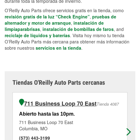
durante toda la temporada de invierno.
O’Reilly Auto Parts ofrece servicios gratis en la tienda, como
revisión gratis de la luz “Check Engine”
,
pruebas de
alternador y motor de arranque
,
instalación de
limpiaparabrisas
,
instalación de bombillas de faros
, and
reciclaje de líquidos y baterías
. Visita hoy mismo tu tienda
O’Reilly Auto Parts más cercana para obtener más información
sobre nuestros
servicios en la tienda
.
Tiendas O'Reilly Auto Parts cercanas
711 Business Loop 70 East
Tienda 4087
Abierto hasta las 10pm.
Ab
711 Business Loop 70 East
57
Columbia, MO
Co
(573) 443-3199
(5