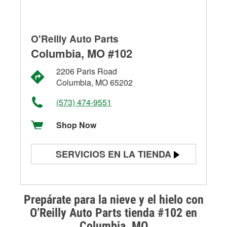
O'Reilly Auto Parts
Columbia, MO #102
2206 Paris Road
Columbia, MO 65202
(573) 474-9551
Shop Now
SERVICIOS EN LA TIENDA
Prueba de batería
Prueba de alternadores y
Prepárate para la nieve y el hielo con
arrancadores
O’Reilly Auto Parts tienda #102 en
Columbia, MO