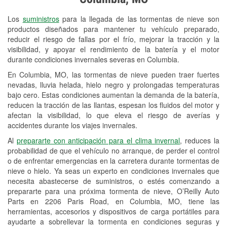
Revisión de la luz "Check Engine"
Los
suministros
para la llegada de las tormentas de nieve son
Reciclaje de baterías y aceite
productos diseñados para mantener tu vehículo preparado,
reducir el riesgo de fallas por el frío, mejorar la tracción y la
Instalación de bombillas de faros
visibilidad, y apoyar el rendimiento de la batería y el motor
Instalación de limpiaparabrisas
durante condiciones invernales severas en Columbia.
En Columbia, MO, las tormentas de nieve pueden traer fuertes
Programa de Préstamo de
nevadas, lluvia helada, hielo negro y prolongadas temperaturas
Herramientas
bajo cero. Estas condiciones aumentan la demanda de la batería,
reducen la tracción de las llantas, espesan los fluidos del motor y
Rectificación de tambores y discos de
afectan la visibilidad, lo que eleva el riesgo de averías y
freno
accidentes durante los viajes invernales.
Al
prepararte con anticipación para el clima invernal
, reduces la
Mangueras hidráulicas a la medida
probabilidad de que el vehículo no arranque, de perder el control
o de enfrentar emergencias en la carretera durante tormentas de
Snowstorm Supplies
nieve o hielo. Ya seas un experto en condiciones invernales que
necesita abastecerse de suministros, o estés comenzando a
Tornado Supplies
prepararte para una próxima tormenta de nieve, O’Reilly Auto
Conoce más
Parts en 2206 Paris Road, en Columbia, MO, tiene las
herramientas, accesorios y dispositivos de carga portátiles para
ayudarte a sobrellevar la tormenta en condiciones seguras y