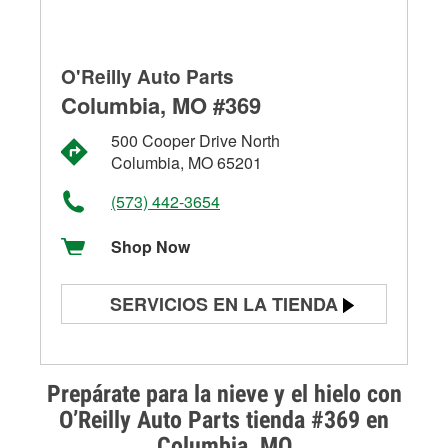
O'Reilly Auto Parts
Columbia, MO #369
500 Cooper Drive North
Columbia, MO 65201
(573) 442-3654
Shop Now
SERVICIOS EN LA TIENDA
Prueba de batería
Prueba de alternadores y
Prepárate para la nieve y el hielo con
arrancadores
O’Reilly Auto Parts tienda #369 en
Columbia, MO