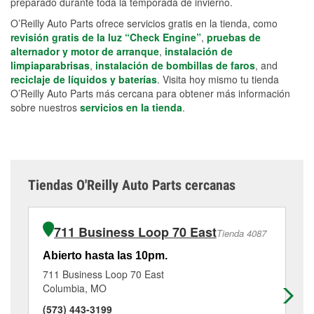
preparado durante toda la temporada de invierno.
O’Reilly Auto Parts ofrece servicios gratis en la tienda, como
revisión gratis de la luz “Check Engine”
,
pruebas de
alternador y motor de arranque
,
instalación de
limpiaparabrisas
,
instalación de bombillas de faros
, and
reciclaje de líquidos y baterías
. Visita hoy mismo tu tienda
O’Reilly Auto Parts más cercana para obtener más información
sobre nuestros
servicios en la tienda
.
Tiendas O'Reilly Auto Parts cercanas
711 Business Loop 70 East
Tienda 4087
Abierto hasta las 10pm.
Ab
711 Business Loop 70 East
19
Columbia, MO
Co
(573) 443-3199
(5