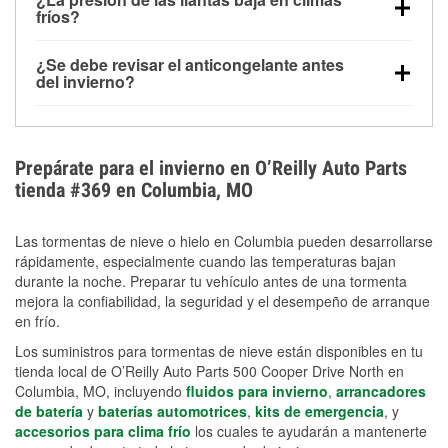
la congelación y ayuda a disolver la sal y la nieve
arranque.
fríos?
derretida en la carretera para mejorar la visibilidad.
Sí. La presión de las llantas normalmente disminuye
¿Se debe revisar el anticongelante antes
alrededor de 1 PSI por cada 10 °F que baja la
del invierno?
temperatura. Puedes obtener más información sobre
Sí. Una mezcla adecuada del anticongelante protege
la baja presión en invierno en nuestro artículo.
el motor contra la congelación, las grietas internas y
el sobrecalentamiento en condiciones de frío
Prepárate para el invierno en O’Reilly Auto Parts
extremo. Aprende cómo comprobar la protección
tienda #369 en Columbia, MO
anticongelante en nuestra sección How-To.
Las tormentas de nieve o hielo en Columbia pueden desarrollarse
rápidamente, especialmente cuando las temperaturas bajan
durante la noche. Preparar tu vehículo antes de una tormenta
mejora la confiabilidad, la seguridad y el desempeño de arranque
en frío.
Los suministros para tormentas de nieve están disponibles en tu
tienda local de O’Reilly Auto Parts 500 Cooper Drive North en
Columbia, MO, incluyendo
fluidos para invierno
,
arrancadores
de batería
y
baterías automotrices
,
kits de emergencia
, y
accesorios para clima frío
los cuales te ayudarán a mantenerte