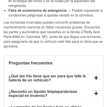
en el bloque del motor o en la culata por la expansión del
refrigerante.
Falta de suministros de emergencia
→ Posible exposición a
condiciones peligrosas si quedas varado en la carretera.
Las tormentas invernales pueden convertir problemas de
mantenimiento menores en fallas mecánicas graves. Encuentra
las partes y suministros que necesitas en la tienda O’Reilly Auto
Parts #369 en Columbia, MO, antes de que llegue una tormenta,
para asegurarte de que tu vehículo esté listo para el clima que se
aproxima.
Preguntas frecuentes
¿Qué tan frío tiene que ser para que falle la
batería de un vehículo?
La capacidad de la batería comienza a disminuir por
¿Necesito un líquido limpiaparabrisas
debajo de los 32 °F y puede perder hasta la mitad de
especial en invierno?
su potencia de arranque cerca de los 0 °F, lo que
Sí. El líquido limpiaparabrisas para invierno resiste
aumenta la probabilidad de que el vehículo no
¿La presión de las llantas baja en climas