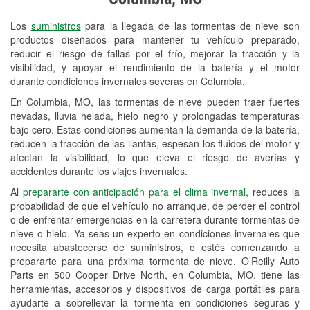
Revisión de la luz "Check Engine"
Los
suministros
para la llegada de las tormentas de nieve son
Reciclaje de baterías y aceite
productos diseñados para mantener tu vehículo preparado,
reducir el riesgo de fallas por el frío, mejorar la tracción y la
Instalación de bombillas de faros
visibilidad, y apoyar el rendimiento de la batería y el motor
Instalación de limpiaparabrisas
durante condiciones invernales severas en Columbia.
En Columbia, MO, las tormentas de nieve pueden traer fuertes
Programa de Préstamo de
nevadas, lluvia helada, hielo negro y prolongadas temperaturas
Herramientas
bajo cero. Estas condiciones aumentan la demanda de la batería,
reducen la tracción de las llantas, espesan los fluidos del motor y
Rectificación de tambores y discos de
afectan la visibilidad, lo que eleva el riesgo de averías y
freno
accidentes durante los viajes invernales.
Al
prepararte con anticipación para el clima invernal
, reduces la
Mangueras hidráulicas a la medida
probabilidad de que el vehículo no arranque, de perder el control
o de enfrentar emergencias en la carretera durante tormentas de
Snowstorm Supplies
nieve o hielo. Ya seas un experto en condiciones invernales que
necesita abastecerse de suministros, o estés comenzando a
Tornado Supplies
prepararte para una próxima tormenta de nieve, O’Reilly Auto
Conoce más
Parts en 500 Cooper Drive North, en Columbia, MO, tiene las
herramientas, accesorios y dispositivos de carga portátiles para
ayudarte a sobrellevar la tormenta en condiciones seguras y