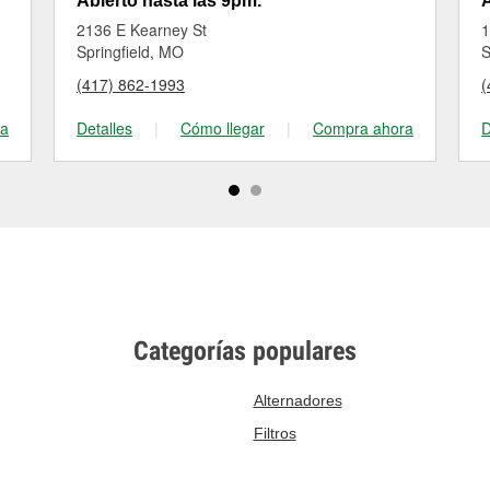
Abierto hasta las 9pm.
A
2136 E Kearney St
1
Springfield, MO
S
(417) 862-1993
(
ra
Detalles
|
Cómo llegar
|
Compra ahora
D
Categorías populares
Alternadores
Filtros