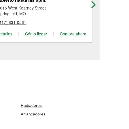
bierto hasta las 9pm.
Abierto has
015 West Kearney Street
721 North Gl
pringfield, MO
Springfield, 
417) 831-0561
(417) 862-19
etalles
|
Cómo llegar
|
Compra ahora
Detalles
|
Radiadores
Arrancadores