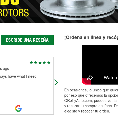
¡Ordena en línea y recóg
ESCRIBE UNA RESEÑA
Oakland Morrison
s ago
5 months ago
ways have what I need
Good prices and have just about
anything you need. They can also 
items in same day or next day if yo
En ocasiones, lo único que quier
need to special order something. 
por eso que ofrecemos la opción
st
...
Read More
OReillyAuto.com, puedes ver la 
y realizar tu compra en línea. D
elegiste y recoger tu orden.