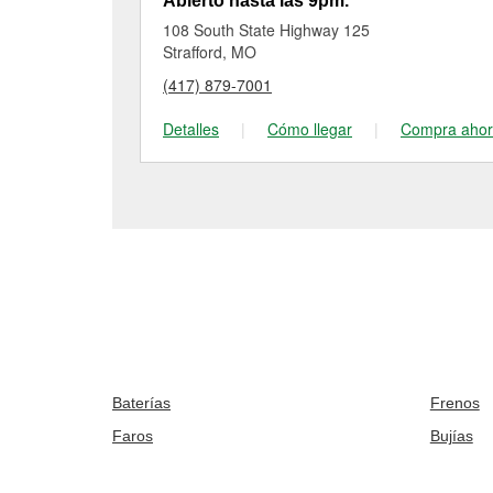
Abierto hasta las 9pm.
108 South State Highway 125
Strafford, MO
(417) 879-7001
Detalles
|
Cómo llegar
|
Compra aho
Baterías
Frenos
Faros
Bujías