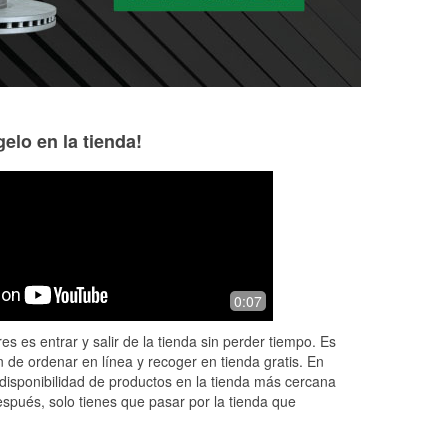
elo en la tienda!
Brad Clemmer
Mia Martinez
9 months ago
10 months ago
On key
I had the best exp
0:07
get
location. I was ha
u
battery. Tye help
es es entrar y salir de la tienda sin perder tiempo. Es
The
He was very profe
 de ordenar en línea y recoger en tienda gratis. En
he
...
Read More
disponibilidad de productos en la tienda más cercana
espués, solo tienes que pasar por la tienda que