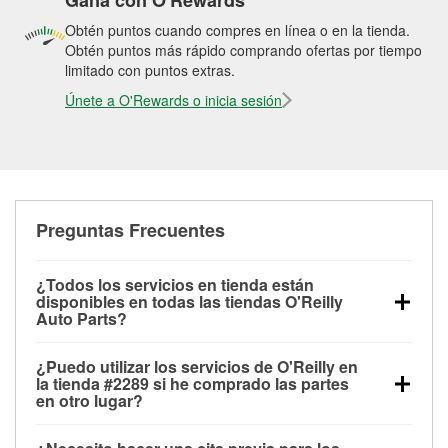
Gana con O'Rewards
Obtén puntos cuando compres en línea o en la tienda.
Obtén puntos más rápido comprando ofertas por tiempo
limitado con puntos extras.
Únete a O'Rewards o inicia sesión
Preguntas Frecuentes
¿Todos los servicios en tienda están
disponibles en todas las tiendas O'Reilly
Auto Parts?
Todos los servicios gratuitos de tienda, incluyendo
¿Puedo utilizar los servicios de O'Reilly en
las pruebas de batería, pruebas de alternador y
la tienda #2289 si he comprado las partes
motor de arranque, revisión de la luz “Check Engine”
en otro lugar?
con O'Reilly VeriScan® e instalación de
Puedes solicitar la mayoría de los servicios en tienda
limpiaparabrisas o bombillas, están disponibles en