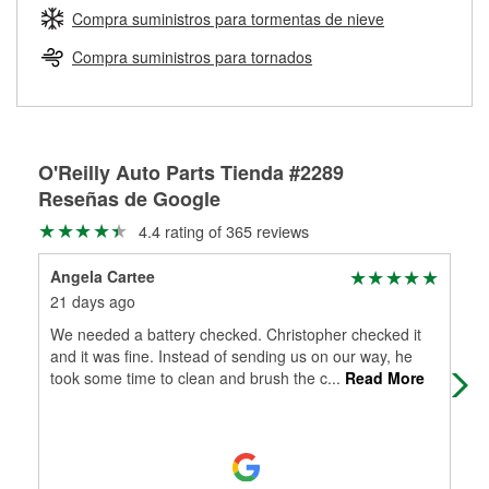
medirán tus tambores o discos para determinar si pueden
Compra suministros para tormentas de nieve
Más información sobre el Programa de Préstamo de
ser rectificados con seguridad. Si tus tambores o discos no
Herramientas de O'Reilly
pueden ser reutilizados, podemos ayudarte a encontrar las
Compra suministros para tornados
partes de reemplazo correctas para tu reparación.
Rectificación de tambores y discos de freno
O'Reilly Auto Parts Tienda #2289
Reseñas de Google
4.4 rating of 365 reviews
Angela Cartee
Ed
21 days ago
5 m
We needed a battery checked. Christopher checked it
The
and it was fine. Instead of sending us on our way, he
aft
took some time to clean and brush the c
...
Read More
Ext