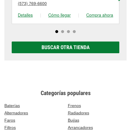
detalles, contáctanos al
(573) 248-3133
o visítanos
(573) 769-6600
(2
tienda #359 para obtener más información.
en 400 Hwy 61 South, Hannibal, MO.
Detalles
|
Cómo llegar
|
Compra ahora
De
BUSCAR OTRA TIENDA
Categorías populares
Baterías
Frenos
Alternadores
Radiadores
Faros
Bujías
Filtros
Arrancadores