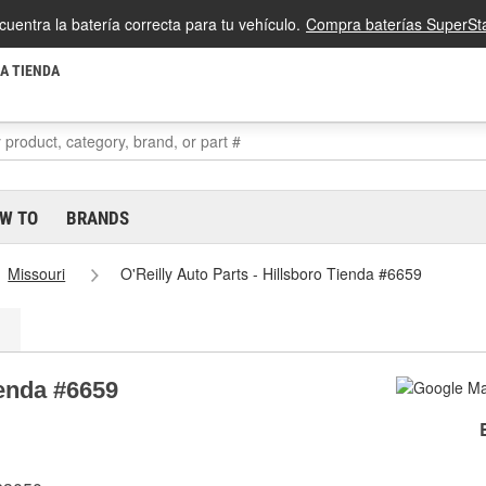
cuentra la batería correcta para tu vehículo.
Compra baterías SuperSta
LA TIENDA
W TO
BRANDS
Missouri
O'Reilly Auto Parts - Hillsboro Tienda #6659
ienda #6659