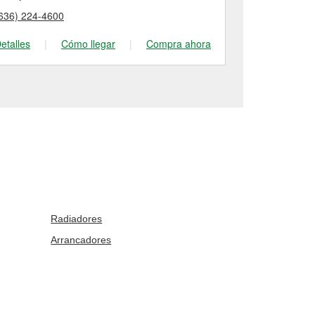
636) 224-4600
(636) 375-36
etalles
|
Cómo llegar
|
Compra ahora
Detalles
|
Radiadores
Arrancadores