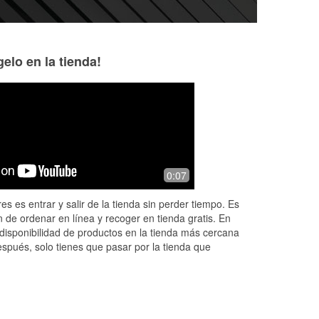
elo en la tienda!
Keaten Powell
Michael Beauch
9 months ago
10 months ago
The assistant manager, Dusty, always
They had exactly 
0:07
goes above and beyond to help you
out. I’ve been here on multiple
es es entrar y salir de la tienda sin perder tiempo. Es
occasions and have received nothing
 de ordenar en línea y recoger en tienda gratis. En
but th
...
Read More
disponibilidad de productos en la tienda más cercana
espués, solo tienes que pasar por la tienda que