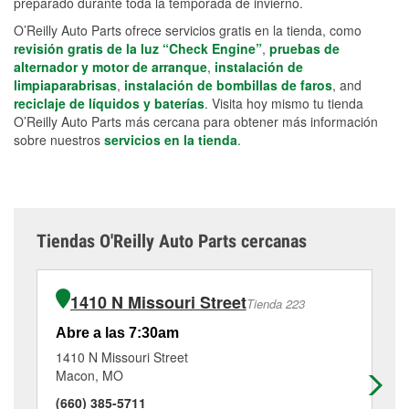
preparado durante toda la temporada de invierno.
O’Reilly Auto Parts ofrece servicios gratis en la tienda, como
revisión gratis de la luz “Check Engine”
,
pruebas de
alternador y motor de arranque
,
instalación de
limpiaparabrisas
,
instalación de bombillas de faros
, and
reciclaje de líquidos y baterías
. Visita hoy mismo tu tienda
O’Reilly Auto Parts más cercana para obtener más información
sobre nuestros
servicios en la tienda
.
Tiendas O'Reilly Auto Parts cercanas
1410 N Missouri Street
Tienda 223
Abre a las 7:30am
Ab
1410 N Missouri Street
20
Macon, MO
Br
(660) 385-5711
(6