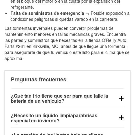
en el bloque del motor o en la culata por la expansión del
refrigerante.
Falta de suministros de emergencia
→ Posible exposición a
condiciones peligrosas si quedas varado en la carretera.
Las tormentas invernales pueden convertir problemas de
mantenimiento menores en fallas mecánicas graves. Encuentra
las partes y suministros que necesitas en la tienda O’Reilly Auto
Parts #261 en Kirksville, MO, antes de que llegue una tormenta,
para asegurarte de que tu vehículo esté listo para el clima que se
aproxima.
Preguntas frecuentes
¿Qué tan frío tiene que ser para que falle la
batería de un vehículo?
La capacidad de la batería comienza a disminuir por
¿Necesito un líquido limpiaparabrisas
debajo de los 32 °F y puede perder hasta la mitad de
especial en invierno?
su potencia de arranque cerca de los 0 °F, lo que
Sí. El líquido limpiaparabrisas para invierno resiste
aumenta la probabilidad de que el vehículo no
¿La presión de las llantas baja en climas