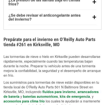
la congelación y ayuda a disolver la sal y la nieve
arranque.
fríos?
derretida en la carretera para mejorar la visibilidad.
Sí. La presión de las llantas normalmente disminuye
¿Se debe revisar el anticongelante antes
alrededor de 1 PSI por cada 10 °F que baja la
del invierno?
temperatura. Puedes obtener más información sobre
Sí. Una mezcla adecuada del anticongelante protege
la baja presión en invierno en nuestro artículo.
el motor contra la congelación, las grietas internas y
el sobrecalentamiento en condiciones de frío
Prepárate para el invierno en O’Reilly Auto Parts
extremo. Aprende cómo comprobar la protección
tienda #261 en Kirksville, MO
anticongelante en nuestra sección How-To.
Las tormentas de nieve o hielo en Kirksville pueden desarrollarse
rápidamente, especialmente cuando las temperaturas bajan
durante la noche. Preparar tu vehículo antes de una tormenta
mejora la confiabilidad, la seguridad y el desempeño de arranque
en frío.
Los suministros para tormentas de nieve están disponibles en tu
tienda local de O’Reilly Auto Parts 501 N Baltimore Street en
Kirksville, MO, incluyendo
fluidos para invierno
,
arrancadores
de batería
y
baterías automotrices
,
kits de emergencia
, y
accesorios para clima frío
los cuales te ayudarán a mantenerte