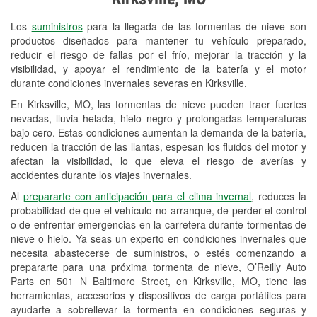
Revisión de la luz "Check Engine"
Los
suministros
para la llegada de las tormentas de nieve son
Reciclaje de baterías y aceite
productos diseñados para mantener tu vehículo preparado,
reducir el riesgo de fallas por el frío, mejorar la tracción y la
Instalación de bombillas de faros
visibilidad, y apoyar el rendimiento de la batería y el motor
Instalación de limpiaparabrisas
durante condiciones invernales severas en Kirksville.
En Kirksville, MO, las tormentas de nieve pueden traer fuertes
Programa de Préstamo de
nevadas, lluvia helada, hielo negro y prolongadas temperaturas
Herramientas
bajo cero. Estas condiciones aumentan la demanda de la batería,
reducen la tracción de las llantas, espesan los fluidos del motor y
Mezcla de pinturas
afectan la visibilidad, lo que eleva el riesgo de averías y
accidentes durante los viajes invernales.
Rectificación de tambores y discos de
Al
prepararte con anticipación para el clima invernal
, reduces la
freno
probabilidad de que el vehículo no arranque, de perder el control
o de enfrentar emergencias en la carretera durante tormentas de
Mangueras hidráulicas a la medida
nieve o hielo. Ya seas un experto en condiciones invernales que
necesita abastecerse de suministros, o estés comenzando a
Snowstorm Supplies
prepararte para una próxima tormenta de nieve, O’Reilly Auto
Parts en 501 N Baltimore Street, en Kirksville, MO, tiene las
Tornado Supplies
herramientas, accesorios y dispositivos de carga portátiles para
Conoce más
ayudarte a sobrellevar la tormenta en condiciones seguras y