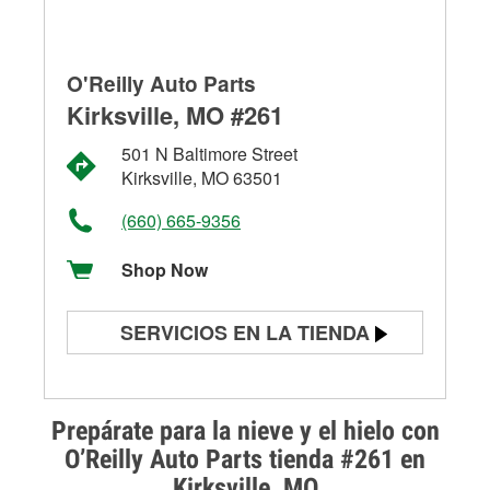
O'Reilly Auto Parts
Kirksville, MO #261
501 N Baltimore Street
Kirksville, MO 63501
(660) 665-9356
Shop Now
SERVICIOS EN LA TIENDA
Prueba de batería
Prueba de alternadores y
Prepárate para la nieve y el hielo con
arrancadores
O’Reilly Auto Parts tienda #261 en
Kirksville, MO