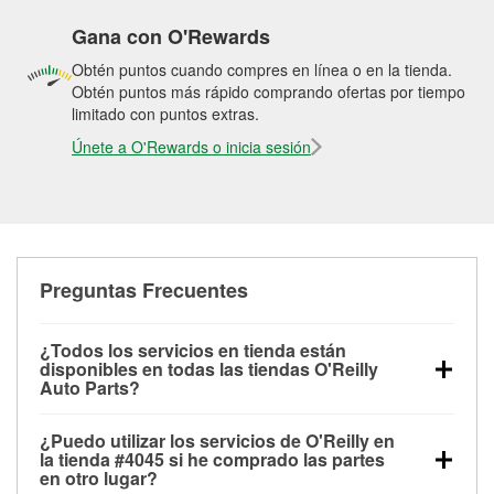
Gana con O'Rewards
Obtén puntos cuando compres en línea o en la tienda.
Obtén puntos más rápido comprando ofertas por tiempo
limitado con puntos extras.
Únete a O'Rewards o inicia sesión
Preguntas Frecuentes
¿Todos los servicios en tienda están
disponibles en todas las tiendas O'Reilly
Auto Parts?
Todos los servicios gratuitos de tienda, incluyendo
¿Puedo utilizar los servicios de O'Reilly en
las pruebas de batería, pruebas de alternador y
la tienda #4045 si he comprado las partes
motor de arranque, revisión de la luz “Check Engine”
en otro lugar?