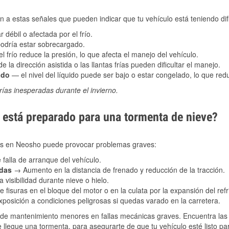
 a estas señales que pueden indicar que tu vehículo está teniendo difi
 débil o afectada por el frío.
podría estar sobrecargado.
l frío reduce la presión, lo que afecta el manejo del vehículo.
e la dirección asistida o las llantas frías pueden dificultar el manejo.
ado
— el nivel del líquido puede ser bajo o estar congelado, lo que reduc
ías inesperadas durante el invierno.
está preparado para una tormenta de nieve?
les en Neosho puede provocar problemas graves:
 falla de arranque del vehículo.
adas
→ Aumento en la distancia de frenado y reducción de la tracción.
 visibilidad durante nieve o hielo.
 fisuras en el bloque del motor o en la culata por la expansión del refr
posición a condiciones peligrosas si quedas varado en la carretera.
de mantenimiento menores en fallas mecánicas graves. Encuentra las p
llegue una tormenta, para asegurarte de que tu vehículo esté listo pa