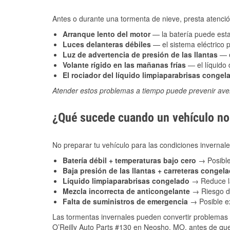
Antes o durante una tormenta de nieve, presta atención
Arranque lento del motor
— la batería puede estar
Luces delanteras débiles
— el sistema eléctrico 
Luz de advertencia de presión de las llantas
— e
Volante rígido en las mañanas frías
— el líquido d
El rociador del líquido limpiaparabrisas congel
Atender estos problemas a tiempo puede prevenir aver
¿Qué sucede cuando un vehículo no 
No preparar tu vehículo para las condiciones inverna
Batería débil + temperaturas bajo cero
→ Posible
Baja presión de las llantas + carreteras congel
Líquido limpiaparabrisas congelado
→ Reduce la
Mezcla incorrecta de anticongelante
→ Riesgo de
Falta de suministros de emergencia
→ Posible ex
Las tormentas invernales pueden convertir problemas 
O’Reilly Auto Parts #130 en Neosho, MO, antes de que 