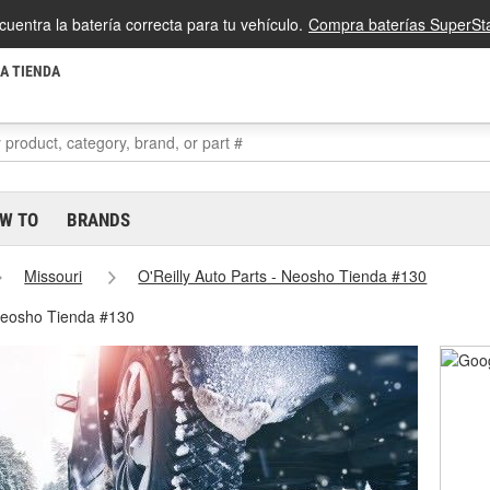
cuentra la batería correcta para tu vehículo.
Compra baterías SuperSta
LA TIENDA
W TO
BRANDS
Missouri
O'Reilly Auto Parts - Neosho Tienda #130
 Neosho Tienda #130