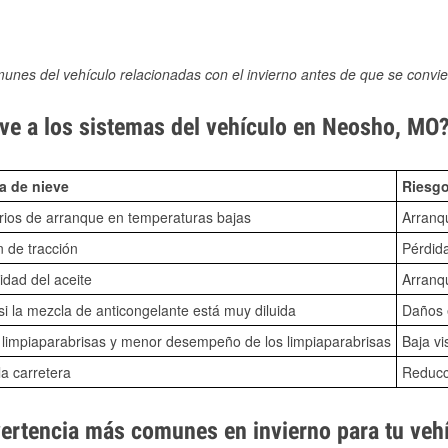
munes del vehículo relacionadas con el invierno antes de que se convie
ve a los sistemas del vehículo en Neosho, MO
a de nieve
Riesgo
ios de arranque en temperaturas bajas
Arranq
n de tracción
Pérdida
idad del aceite
Arranqu
i la mezcla de anticongelante está muy diluida
Daños e
o limpiaparabrisas y menor desempeño de los limpiaparabrisas
Baja vi
la carretera
Reducci
vertencia más comunes en invierno para tu veh