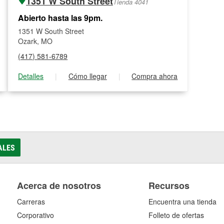
1351 W South Street
Tienda 4041
Abierto hasta las 9pm.
1351 W South Street
Ozark, MO
(417) 581-6789
Detalles
|
Cómo llegar
|
Compra ahora
ALES
Acerca de nosotros
Recursos
Carreras
Encuentra una tienda
Corporativo
Folleto de ofertas