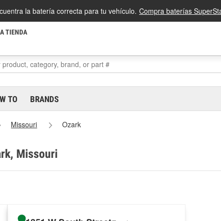
cuentra la batería correcta para tu vehículo.
Compra baterías SuperSta
LA TIENDA
W TO
BRANDS
Missouri
Ozark
rk, Missouri