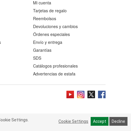
Mi cuenta
Tarjetas de regalo
Reembolsos
Devoluciones y cambios
Órdenes especiales
s
Envío y entrega
Garantías
SDS
Catálogos profesionales
Advertencias de estafa
ookie Settings.
 Cookie Settings.
Read more
Cookie Settings
Cookie Settings
Accept
Accept
Decline
Decline