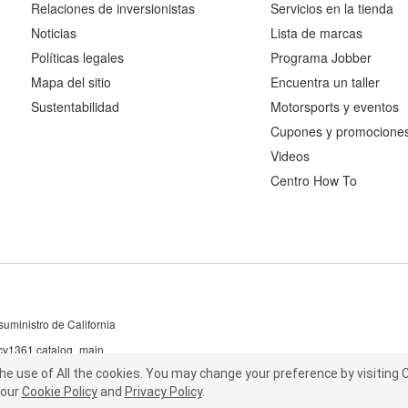
Relaciones de inversionistas
Servicios en la tienda
Noticias
Lista de marcas
Políticas legales
Programa Jobber
Mapa del sitio
Encuentra un taller
Sustentabilidad
Motorsports y eventos
Cupones y promocione
Videos
Centro How To
uministro de California
 cv1361 catalog_main
the use of All the cookies.
he use of All the cookies.
You may change your preference by visiting C
You may change your preference by visiting
our
t our
Cookie Policy
Cookie Policy
and
and
Privacy Policy
Privacy Policy
.
.