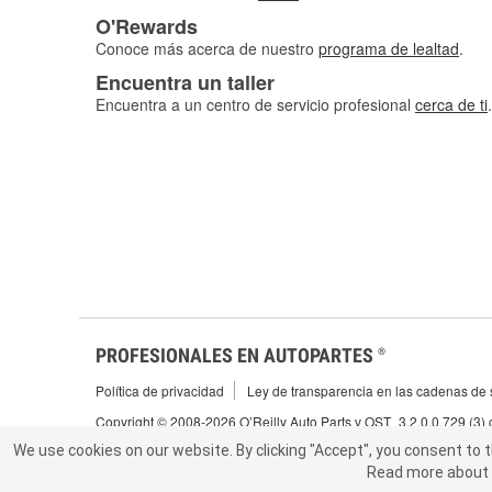
O'Rewards
Conoce más acerca de nuestro
programa de lealtad
.
Encuentra un taller
Encuentra a un centro de servicio profesional
cerca de ti
.
PROFESIONALES EN AUTOPARTES
®
Política de privacidad
Ley de transparencia en las cadenas de s
Copyright © 2008-2026 O’Reilly Auto Parts v OST_3.2.0.0.729 (3)
We use cookies on our website.
We use cookies on our website. By clicking "Accept", you consent to 
By clicking "Accept", you consent to t
Read more about 
abou