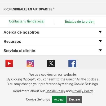
PROFESIONALES EN AUTOPARTES
®
Contacta tu tienda local
Estatus de tu orden
Acerca de nosotros
Recursos
Servicio al cliente
We use cookies on our website.
Copyright © 2008-2026 O’Reilly Auto Parts v OST_3.2.0.0.729 (3) cv1361
We use cookies on our website. By clicking "Accept", you consent
By clicking "Accept", you consent to the use of All the cookies.
catalog_main
to the use of All the cookies.
You may change your preference by visiting Cookie Settings.
You may change your preference by visiting Cookie Settings.
Política de privacidad
Ley de transparencia en las cadenas de suministro
Read more about our
Read more about our
Cookie Policy
Cookie Policy
and
and
Privacy Policy
Privacy Policy
.
.
de California
Cookie Settings
Cookie Settings
Accept
Accept
Decline
Decline