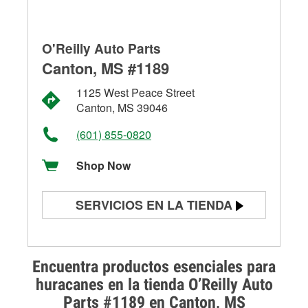
O'Reilly Auto Parts
Canton, MS #1189
1125 West Peace Street
Canton, MS 39046
(601) 855-0820
Shop Now
SERVICIOS EN LA TIENDA
Prueba de batería
Prueba de alternadores y
Encuentra productos esenciales para
arrancadores
huracanes en la tienda O’Reilly Auto
Parts #1189 en Canton, MS
Revisión de la luz "Check Engine"