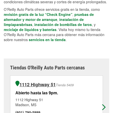
condiciones climáticas severas y cortes de energía prolongados.
O’Reilly Auto Parts ofrece servicios gratis en la tienda, como
revisión gratis de la luz “Check Engine”
,
pruebas de
alternador y motor de arranque
,
instalación de
limpiaparabrisas
,
instalación de bombillas de faros
, y
reciclaje de líquidos y baterías
. Visita hoy mismo tu tienda
O’Reilly Auto Parts más cercana para obtener más información
sobre nuestros
servicios en la tienda
.
Tiendas O'Reilly Auto Parts cercanas
1112 Highway 51
Tienda 5409
Abierto hasta las 9pm.
Ab
1112 Highway 51
37
Madison, MS
Ri
(601) 790-5999
(6