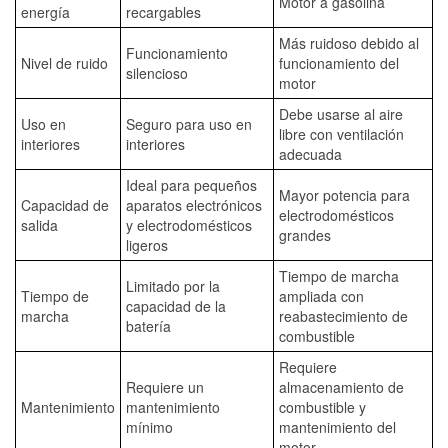
Motor a gasolina
energía
recargables
Más ruidoso debido al
Funcionamiento
Nivel de ruido
funcionamiento del
silencioso
motor
Debe usarse al aire
Uso en
Seguro para uso en
libre con ventilación
interiores
interiores
adecuada
Ideal para pequeños
Mayor potencia para
Capacidad de
aparatos electrónicos
electrodomésticos
salida
y electrodomésticos
grandes
ligeros
Tiempo de marcha
Limitado por la
Tiempo de
ampliada con
capacidad de la
marcha
reabastecimiento de
batería
combustible
Requiere
Requiere un
almacenamiento de
Mantenimiento
mantenimiento
combustible y
mínimo
mantenimiento del
motor