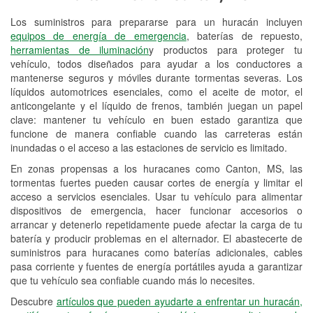
Los suministros para prepararse para un huracán incluyen
Reciclaje de baterías y aceite
equipos de energía de emergencia
, baterías de repuesto,
herramientas de iluminación
y productos para proteger tu
Instalación de bombillas de faros
vehículo, todos diseñados para ayudar a los conductores a
Instalación de limpiaparabrisas
mantenerse seguros y móviles durante tormentas severas. Los
líquidos automotrices esenciales, como el aceite de motor, el
Programa de Préstamo de
anticongelante y el líquido de frenos, también juegan un papel
clave: mantener tu vehículo en buen estado garantiza que
Herramientas
funcione de manera confiable cuando las carreteras están
inundadas o el acceso a las estaciones de servicio es limitado.
Rectificación de tambores y discos de
freno
En zonas propensas a los huracanes como Canton, MS, las
tormentas fuertes pueden causar cortes de energía y limitar el
Hurricane Supplies
acceso a servicios esenciales. Usar tu vehículo para alimentar
dispositivos de emergencia, hacer funcionar accesorios o
Conoce más
arrancar y detenerlo repetidamente puede afectar la carga de tu
batería y producir problemas en el alternador. El abastecerte de
Idiomas adicionales
suministros para huracanes como baterías adicionales, cables
pasa corriente y fuentes de energía portátiles ayuda a garantizar
Dactilología americana (Lenguaje americano
que tu vehículo sea confiable cuando más lo necesites.
de señas), Italiano
Descubre
artículos que pueden ayudarte a enfrentar un huracán,