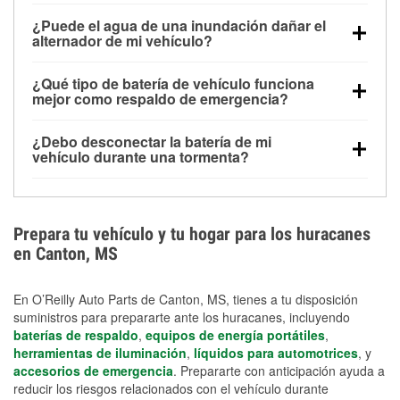
Una batería completamente cargada puede
¿Puede el agua de una inundación dañar el
alimentar pequeños accesorios durante un tiempo
alternador de mi vehículo?
limitado, pero el uso repetido sin conducir el vehículo
Sí. Los alternadores suelen estar montados en la
puede descargarla rápidamente. Se recomienda
¿Qué tipo de batería de vehículo funciona
parte baja del compartimento del motor y pueden
contar con un equipo de carga de respaldo para
mejor como respaldo de emergencia?
dañarse si se sumergen, lo que puede provocar una
cortes prolongados.
Las baterías AGM y marinas se usan comúnmente
falla en el sistema de carga y que la batería se agote
¿Debo desconectar la batería de mi
para aplicaciones de ciclo profundo porque son
días después de la exposición.
vehículo durante una tormenta?
selladas, resistentes a las vibraciones y más
Desconectarla puede ayudar a prevenir ciertas
adecuadas para ciclos repetidos de descarga
sobrecargas eléctricas, pero no te protegerá contra
profunda y recarga.
los daños por inundación. Evitar el agua estancada y
Prepara tu vehículo y tu hogar para los huracanes
preparar opciones de carga de respaldo son
en Canton, MS
medidas de protección más efectivas.
En O’Reilly Auto Parts de Canton, MS, tienes a tu disposición
suministros para prepararte ante los huracanes, incluyendo
baterías de respaldo
,
equipos de energía portátiles
,
herramientas de iluminación
,
líquidos para automotrices
, y
accesorios de emergencia
. Prepararte con anticipación ayuda a
reducir los riesgos relacionados con el vehículo durante