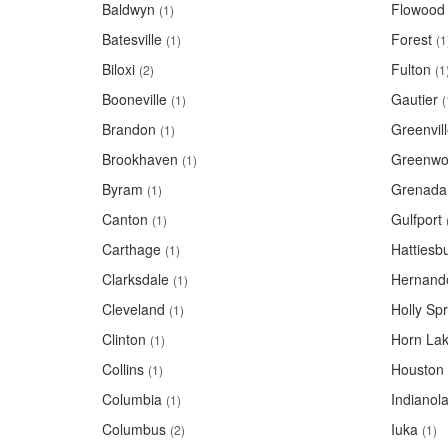
Baldwyn
Flowood
(1)
Batesville
Forest
(1)
(1
Biloxi
Fulton
(2)
(1
Booneville
Gautier
(1)
(
Brandon
Greenvil
(1)
Brookhaven
Greenw
(1)
Byram
Grenada
(1)
Canton
Gulfport
(1)
Carthage
Hattiesb
(1)
Clarksdale
Hernand
(1)
Cleveland
Holly Spr
(1)
Clinton
Horn La
(1)
Collins
Houston
(1)
Columbia
Indianol
(1)
Columbus
Iuka
(2)
(1)