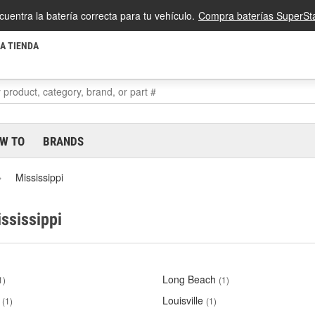
cuentra la batería correcta para tu vehículo.
Compra baterías SuperSta
LA TIENDA
W TO
BRANDS
Mississippi
ississippi
Long Beach
1)
(1)
Louisville
(1)
(1)