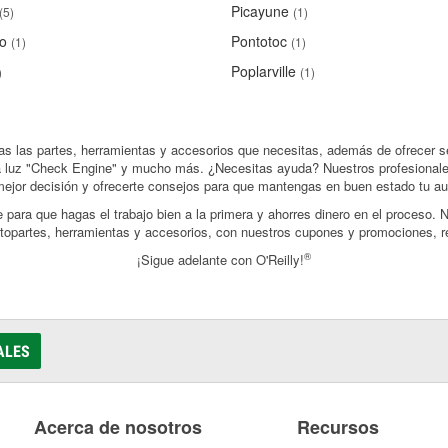
Picayune
(5)
(1)
o
Pontotoc
(1)
(1)
Poplarville
)
(1)
das las partes, herramientas y accesorios que necesitas, además de ofrecer se
e la luz "Check Engine" y mucho más. ¿Necesitas ayuda? Nuestros profesionale
mejor decisión y ofrecerte consejos para que mantengas en buen estado tu aut
ara que hagas el trabajo bien a la primera y ahorres dinero en el proceso. N
utopartes, herramientas y accesorios, con nuestros cupones y promociones, r
®
¡Sigue adelante con O'Reilly!
ALES
Acerca de nosotros
Recursos