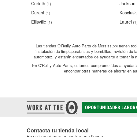
Corinth
Jackson
(1)
Durant
Kosciusk
(1)
Ellisville
Laurel
(1)
(1
Las tiendas O'Reilly Auto Parts de Mississippi tienen to
instalación de limpiaparabrisas y bombillas, revisión d
automotriz, y estarán encantados de ayudarte a tomar la 
En O'Reilly Auto Parts, estamos comprometidos a ayudarte p
encontrar otras maneras de ahorrar en a
OPORTUNIDADES LABOR
Contacta tu tienda local
Haz clic aquí para encontrar una
tienda
.