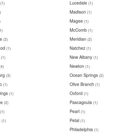
Lucedale
(1)
(1)
Madison
)
(1)
Magee
)
(1)
McComb
1)
(1)
le
Meridian
(2)
(2)
ood
Natchez
(1)
(1)
New Albany
(1)
(1)
Newton
(4)
(1)
urg
Ocean Springs
(3)
(2)
o
Olive Branch
(1)
(1)
ings
Oxford
(1)
(1)
ke
Pascagoula
(2)
(1)
Pearl
(1)
(1)
a
Petal
(1)
(1)
Philadelphia
(1)