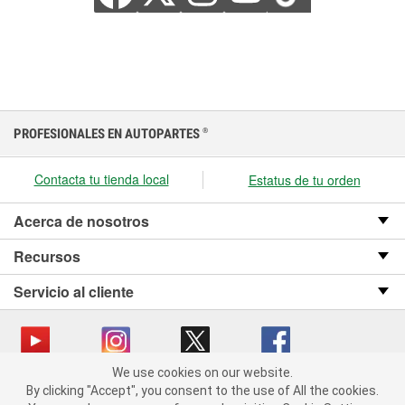
PROFESIONALES EN AUTOPARTES
®
Contacta tu tienda local
Estatus de tu orden
Acerca de nosotros
Recursos
Servicio al cliente
We use cookies on our website.
We use cookies on our website. By clicking "Accept", you consent
Copyright © 2008-2026 O’Reilly Auto Parts v OST_3.2.0.0.729 (3) cv1361
By clicking "Accept", you consent to the use of All the cookies.
to the use of All the cookies.
catalog_main