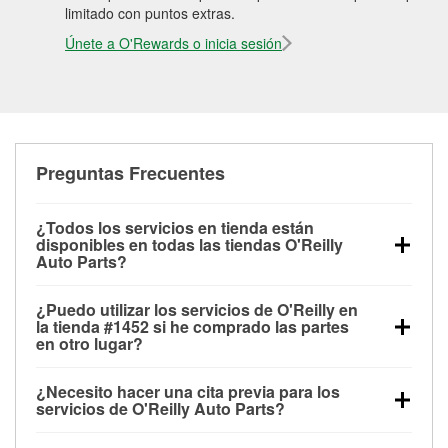
limitado con puntos extras.
Únete a O'Rewards o inicia sesión
Preguntas Frecuentes
¿Todos los servicios en tienda están
disponibles en todas las tiendas O'Reilly
Auto Parts?
Todos los servicios gratuitos de tienda, incluyendo
¿Puedo utilizar los servicios de O'Reilly en
las pruebas de batería, pruebas de alternador y
la tienda #1452 si he comprado las partes
motor de arranque, revisión de la luz “Check Engine”
en otro lugar?
con O'Reilly VeriScan® e instalación de
Puedes solicitar la mayoría de los servicios en tienda
limpiaparabrisas o bombillas, están disponibles en
¿Necesito hacer una cita previa para los
de O'Reilly Auto Parts que estén disponibles en la
todas las tiendas O'Reilly Auto Parts. La tienda
servicios de O'Reilly Auto Parts?
tienda #1452 de Cleveland, MS aunque hayas
O'Reilly #1452 de Cleveland, MS también ofrece
No es necesario agendar una cita para ninguno de
comprado las partes en otro sitio. Los servicios como