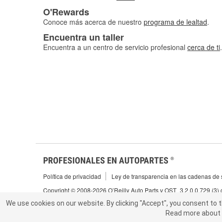
O'Rewards
Conoce más acerca de nuestro
programa de lealtad
.
Encuentra un taller
Encuentra a un centro de servicio profesional
cerca de ti
.
PROFESIONALES EN AUTOPARTES
®
Política de privacidad
Ley de transparencia en las cadenas de s
Copyright © 2008-2026 O’Reilly Auto Parts v OST_3.2.0.0.729 (3)
We use cookies on our website.
We use cookies on our website. By clicking "Accept", you consent to 
By clicking "Accept", you consent to t
Read more about 
abou