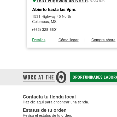
1531 Highway 45 North
Tienda 945
Abierto hasta las 9pm.
1531 Highway 45 North
Columbus, MS
(662) 328-6601
Detalles
|
Cómo llegar
|
Compra ahora
OPORTUNIDADES LABOR
Contacta tu tienda local
Haz clic aquí para encontrar una
tienda
.
Estatus de tu orden
Revisa el estatus de tu
orden
.