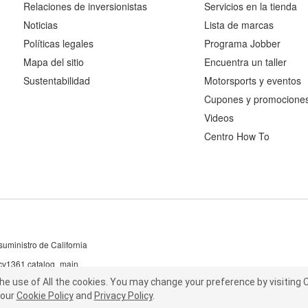
Relaciones de inversionistas
Servicios en la tienda
Noticias
Lista de marcas
Políticas legales
Programa Jobber
Mapa del sitio
Encuentra un taller
Sustentabilidad
Motorsports y eventos
Cupones y promocione
Videos
Centro How To
uministro de California
 cv1361 catalog_main
the use of All the cookies.
he use of All the cookies.
You may change your preference by visiting C
You may change your preference by visiting
our
t our
Cookie Policy
Cookie Policy
and
and
Privacy Policy
Privacy Policy
.
.