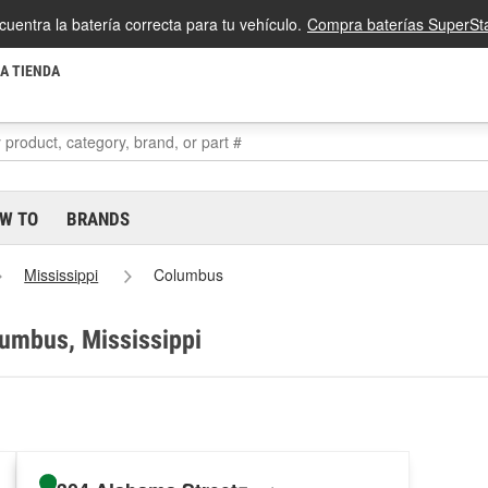
cuentra la batería correcta para tu vehículo.
Compra baterías SuperSta
LA TIENDA
W TO
BRANDS
Mississippi
Columbus
lumbus, Mississippi