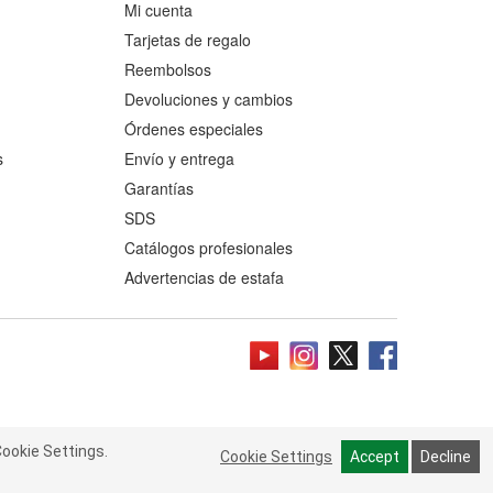
Mi cuenta
Tarjetas de regalo
Reembolsos
Devoluciones y cambios
Órdenes especiales
s
Envío y entrega
Garantías
SDS
Catálogos profesionales
Advertencias de estafa
ookie Settings.
 Cookie Settings.
Read more
Cookie Settings
Cookie Settings
Accept
Accept
Decline
Decline