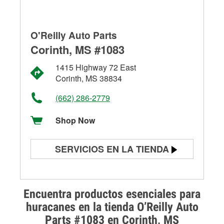
O'Reilly Auto Parts
Corinth, MS #1083
1415 Highway 72 East
Corinth, MS 38834
(662) 286-2779
Shop Now
SERVICIOS EN LA TIENDA
Prueba de batería
Prueba de alternadores y
Encuentra productos esenciales para
arrancadores
huracanes en la tienda O’Reilly Auto
Parts #1083 en Corinth, MS
Revisión de la luz "Check Engine"