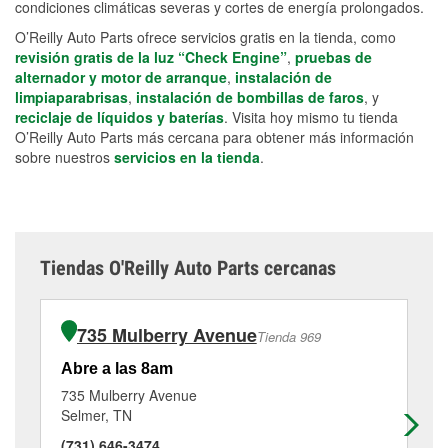
condiciones climáticas severas y cortes de energía prolongados.
O’Reilly Auto Parts ofrece servicios gratis en la tienda, como
revisión gratis de la luz “Check Engine”
,
pruebas de
alternador y motor de arranque
,
instalación de
limpiaparabrisas
,
instalación de bombillas de faros
, y
reciclaje de líquidos y baterías
. Visita hoy mismo tu tienda
O’Reilly Auto Parts más cercana para obtener más información
sobre nuestros
servicios en la tienda
.
Tiendas O'Reilly Auto Parts cercanas
735 Mulberry Avenue
Tienda 969
Abre a las 8am
Ab
735 Mulberry Avenue
12
Selmer, TN
Bo
(731) 646-3474
(6