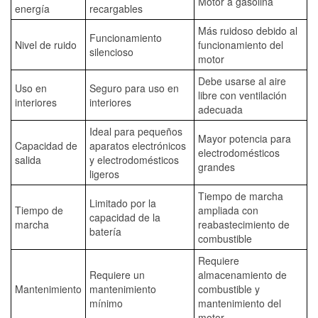
Motor a gasolina
energía
recargables
Más ruidoso debido al
Funcionamiento
Nivel de ruido
funcionamiento del
silencioso
motor
Debe usarse al aire
Uso en
Seguro para uso en
libre con ventilación
interiores
interiores
adecuada
Ideal para pequeños
Mayor potencia para
Capacidad de
aparatos electrónicos
electrodomésticos
salida
y electrodomésticos
grandes
ligeros
Tiempo de marcha
Limitado por la
Tiempo de
ampliada con
capacidad de la
marcha
reabastecimiento de
batería
combustible
Requiere
Requiere un
almacenamiento de
Mantenimiento
mantenimiento
combustible y
mínimo
mantenimiento del
motor