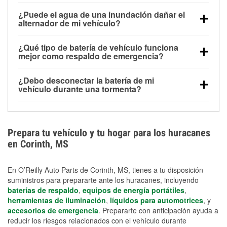
Una batería completamente cargada puede
¿Puede el agua de una inundación dañar el
alimentar pequeños accesorios durante un tiempo
alternador de mi vehículo?
limitado, pero el uso repetido sin conducir el vehículo
Sí. Los alternadores suelen estar montados en la
puede descargarla rápidamente. Se recomienda
¿Qué tipo de batería de vehículo funciona
parte baja del compartimento del motor y pueden
contar con un equipo de carga de respaldo para
mejor como respaldo de emergencia?
dañarse si se sumergen, lo que puede provocar una
cortes prolongados.
Las baterías AGM y marinas se usan comúnmente
falla en el sistema de carga y que la batería se agote
¿Debo desconectar la batería de mi
para aplicaciones de ciclo profundo porque son
días después de la exposición.
vehículo durante una tormenta?
selladas, resistentes a las vibraciones y más
Desconectarla puede ayudar a prevenir ciertas
adecuadas para ciclos repetidos de descarga
sobrecargas eléctricas, pero no te protegerá contra
profunda y recarga.
los daños por inundación. Evitar el agua estancada y
Prepara tu vehículo y tu hogar para los huracanes
preparar opciones de carga de respaldo son
en Corinth, MS
medidas de protección más efectivas.
En O’Reilly Auto Parts de Corinth, MS, tienes a tu disposición
suministros para prepararte ante los huracanes, incluyendo
baterías de respaldo
,
equipos de energía portátiles
,
herramientas de iluminación
,
líquidos para automotrices
, y
accesorios de emergencia
. Prepararte con anticipación ayuda a
reducir los riesgos relacionados con el vehículo durante