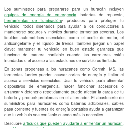
Los suministros para prepararse para un huracán incluyen
Reciclaje de baterías y aceite
equipos de energía de emergencia
, baterías de repuesto,
herramientas de iluminación
y productos para proteger tu
Instalación de bombillas de faros
vehículo, todos diseñados para ayudar a los conductores a
Instalación de limpiaparabrisas
mantenerse seguros y móviles durante tormentas severas. Los
líquidos automotrices esenciales, como el aceite de motor, el
Programa de Préstamo de
anticongelante y el líquido de frenos, también juegan un papel
clave: mantener tu vehículo en buen estado garantiza que
Herramientas
funcione de manera confiable cuando las carreteras están
inundadas o el acceso a las estaciones de servicio es limitado.
Rectificación de tambores y discos de
freno
En zonas propensas a los huracanes como Corinth, MS, las
tormentas fuertes pueden causar cortes de energía y limitar el
Mangueras hidráulicas a la medida
acceso a servicios esenciales. Usar tu vehículo para alimentar
dispositivos de emergencia, hacer funcionar accesorios o
Hurricane Supplies
arrancar y detenerlo repetidamente puede afectar la carga de tu
batería y producir problemas en el alternador. El abastecerte de
Conoce más
suministros para huracanes como baterías adicionales, cables
pasa corriente y fuentes de energía portátiles ayuda a garantizar
que tu vehículo sea confiable cuando más lo necesites.
Descubre
artículos que pueden ayudarte a enfrentar un huracán,