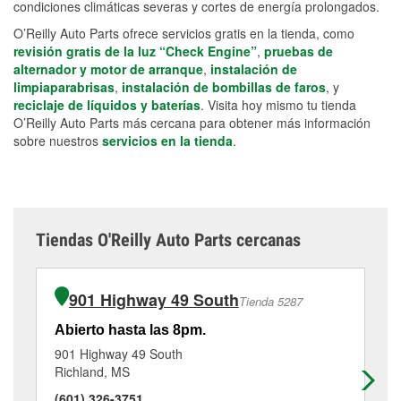
condiciones climáticas severas y cortes de energía prolongados.
O’Reilly Auto Parts ofrece servicios gratis en la tienda, como
revisión gratis de la luz “Check Engine”
,
pruebas de
alternador y motor de arranque
,
instalación de
limpiaparabrisas
,
instalación de bombillas de faros
, y
reciclaje de líquidos y baterías
. Visita hoy mismo tu tienda
O’Reilly Auto Parts más cercana para obtener más información
sobre nuestros
servicios en la tienda
.
Tiendas O'Reilly Auto Parts cercanas
901 Highway 49 South
Tienda 5287
Abierto hasta las 8pm.
Ab
901 Highway 49 South
73
Richland, MS
By
(601) 326-3751
(6