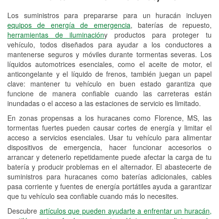
Los suministros para prepararse para un huracán incluyen
Reciclaje de baterías y aceite
equipos de energía de emergencia
, baterías de repuesto,
herramientas de iluminación
y productos para proteger tu
Instalación de bombillas de faros
vehículo, todos diseñados para ayudar a los conductores a
Instalación de limpiaparabrisas
mantenerse seguros y móviles durante tormentas severas. Los
líquidos automotrices esenciales, como el aceite de motor, el
Programa de Préstamo de
anticongelante y el líquido de frenos, también juegan un papel
clave: mantener tu vehículo en buen estado garantiza que
Herramientas
funcione de manera confiable cuando las carreteras están
inundadas o el acceso a las estaciones de servicio es limitado.
Rectificación de tambores y discos de
freno
En zonas propensas a los huracanes como Florence, MS, las
tormentas fuertes pueden causar cortes de energía y limitar el
Mangueras hidráulicas a la medida
acceso a servicios esenciales. Usar tu vehículo para alimentar
dispositivos de emergencia, hacer funcionar accesorios o
Hurricane Supplies
arrancar y detenerlo repetidamente puede afectar la carga de tu
batería y producir problemas en el alternador. El abastecerte de
Conoce más
suministros para huracanes como baterías adicionales, cables
pasa corriente y fuentes de energía portátiles ayuda a garantizar
que tu vehículo sea confiable cuando más lo necesites.
Descubre
artículos que pueden ayudarte a enfrentar un huracán,