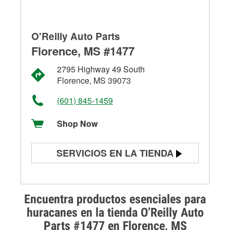
O'Reilly Auto Parts
Florence, MS #1477
2795 Highway 49 South
Florence, MS 39073
(601) 845-1459
Shop Now
SERVICIOS EN LA TIENDA
Prueba de batería
Prueba de alternadores y
Encuentra productos esenciales para
arrancadores
huracanes en la tienda O’Reilly Auto
Parts #1477 en Florence, MS
Revisión de la luz "Check Engine"