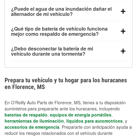
Una batería completamente cargada puede
¿Puede el agua de una inundación dañar el
alimentar pequeños accesorios durante un tiempo
alternador de mi vehículo?
limitado, pero el uso repetido sin conducir el vehículo
Sí. Los alternadores suelen estar montados en la
puede descargarla rápidamente. Se recomienda
¿Qué tipo de batería de vehículo funciona
parte baja del compartimento del motor y pueden
contar con un equipo de carga de respaldo para
mejor como respaldo de emergencia?
dañarse si se sumergen, lo que puede provocar una
cortes prolongados.
Las baterías AGM y marinas se usan comúnmente
falla en el sistema de carga y que la batería se agote
¿Debo desconectar la batería de mi
para aplicaciones de ciclo profundo porque son
días después de la exposición.
vehículo durante una tormenta?
selladas, resistentes a las vibraciones y más
Desconectarla puede ayudar a prevenir ciertas
adecuadas para ciclos repetidos de descarga
sobrecargas eléctricas, pero no te protegerá contra
profunda y recarga.
los daños por inundación. Evitar el agua estancada y
Prepara tu vehículo y tu hogar para los huracanes
preparar opciones de carga de respaldo son
en Florence, MS
medidas de protección más efectivas.
En O’Reilly Auto Parts de Florence, MS, tienes a tu disposición
suministros para prepararte ante los huracanes, incluyendo
baterías de respaldo
,
equipos de energía portátiles
,
herramientas de iluminación
,
líquidos para automotrices
, y
accesorios de emergencia
. Prepararte con anticipación ayuda a
reducir los riesgos relacionados con el vehículo durante