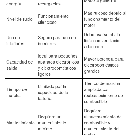
Motor a gasolina
energía
recargables
Más ruidoso debido al
Funcionamiento
Nivel de ruido
funcionamiento del
silencioso
motor
Debe usarse al aire
Uso en
Seguro para uso en
libre con ventilación
interiores
interiores
adecuada
Ideal para pequeños
Mayor potencia para
Capacidad de
aparatos electrónicos
electrodomésticos
salida
y electrodomésticos
grandes
ligeros
Tiempo de marcha
Limitado por la
Tiempo de
ampliada con
capacidad de la
marcha
reabastecimiento de
batería
combustible
Requiere
Requiere un
almacenamiento de
Mantenimiento
mantenimiento
combustible y
mínimo
mantenimiento del
motor