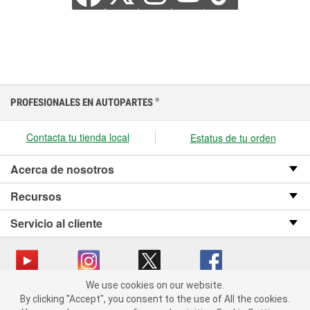
PROFESIONALES EN AUTOPARTES
®
Contacta tu tienda local
Estatus de tu orden
Acerca de nosotros
Recursos
Servicio al cliente
We use cookies on our website.
We use cookies on our website. By clicking "Accept", you consent
Copyright © 2008-2026 O’Reilly Auto Parts v OST_3.2.0.0.729 (3) cv1361
By clicking "Accept", you consent to the use of All the cookies.
to the use of All the cookies.
catalog_main