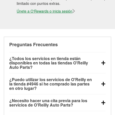
limitado con puntos extras.
Únete a O'Rewards o inicia sesión
Preguntas Frecuentes
¿Todos los servicios en tienda están
disponibles en todas las tiendas O'Reilly
Auto Parts?
Todos los servicios gratuitos de tienda, incluyendo
¿Puedo utilizar los servicios de O'Reilly en
las pruebas de batería, pruebas de alternador y
la tienda #4946 si he comprado las partes
motor de arranque, revisión de la luz “Check Engine”
en otro lugar?
con O'Reilly VeriScan® e instalación de
Puedes solicitar la mayoría de los servicios en tienda
limpiaparabrisas o bombillas, están disponibles en
¿Necesito hacer una cita previa para los
de O'Reilly Auto Parts que estén disponibles en la
todas las tiendas O'Reilly Auto Parts. La tienda
servicios de O'Reilly Auto Parts?
tienda #4946 de Flowood, MS aunque hayas
O'Reilly #4946 de Flowood, MS también ofrece
No es necesario agendar una cita para ninguno de
comprado las partes en otro sitio. Los servicios como