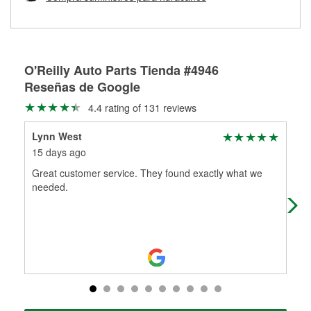
Más información sobre el Programa de Préstamo de
ser rectificados con seguridad. Si tus tambores o discos no
Herramientas de O'Reilly
pueden ser reutilizados, podemos ayudarte a encontrar las
partes de reemplazo correctas para tu reparación.
Rectificación de tambores y discos de freno
O'Reilly Auto Parts Tienda #4946
Reseñas de Google
4.4 rating of 131 reviews
Lynn West
La
15 days ago
6 m
Great customer service. They found exactly what we
Sha
needed.
kno
eve
Re