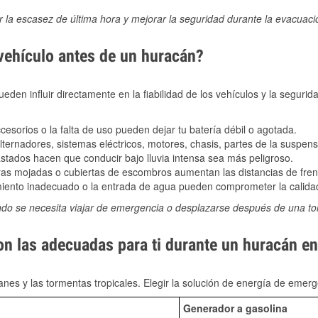
ir la escasez de última hora y mejorar la seguridad durante la evacuac
 vehículo antes de un huracán?
den influir directamente en la fiabilidad de los vehículos y la segurid
sorios o la falta de uso pueden dejar tu batería débil o agotada.
ernadores, sistemas eléctricos, motores, chasis, partes de la suspens
stados hacen que conducir bajo lluvia intensa sea más peligroso.
as mojadas o cubiertas de escombros aumentan las distancias de frena
ento inadecuado o la entrada de agua pueden comprometer la calidad
ndo se necesita viajar de emergencia o desplazarse después de una t
son las adecuadas para ti durante un huracán 
nes y las tormentas tropicales. Elegir la solución de energía de eme
Generador a gasolina