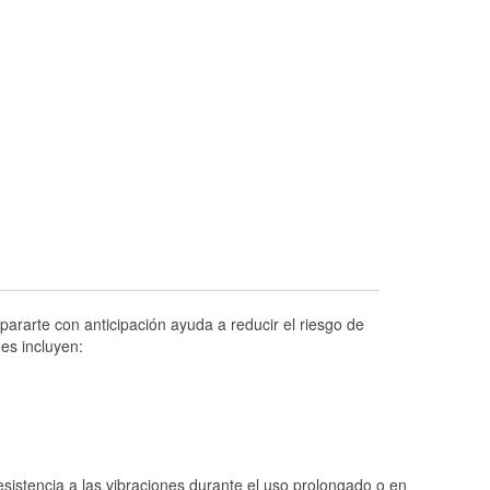
Prueba de alternadores y arrancadores
Revisión de la luz "Check Engine"
Reciclaje de baterías y aceite
Instalación de bombillas de faros
Instalación de limpiaparabrisas
Programa de Préstamo de Herramientas
Rectificación de tambores y discos de
freno
Mangueras hidráulicas a la medida
Hurricane Supplies
ararte con anticipación ayuda a reducir el riesgo de
Conoce más
es incluyen:
istencia a las vibraciones durante el uso prolongado o en