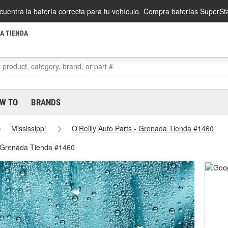
cuentra la batería correcta para tu vehículo.
Compra baterías SuperSta
LA TIENDA
W TO
BRANDS
Mississippi
O'Reilly Auto Parts - Grenada Tienda #1460
- Grenada Tienda #1460