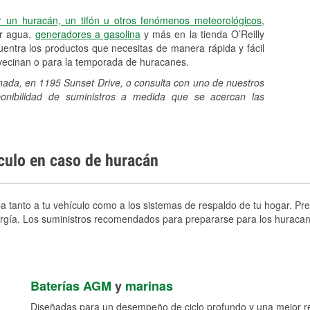
r un huracán, un tifón u otros fenómenos meteorológicos
,
er agua,
generadores a gasolina
y más en la tienda O’Reilly
entra los productos que necesitas de manera rápida y fácil
avecinan o para la temporada de huracanes.
enada, en 1195 Sunset Drive, o consulta con uno de nuestros
sponibilidad de suministros a medida que se acercan las
ículo en caso de huracán
tanto a tu vehículo como a los sistemas de respaldo de tu hogar. Prep
nergía. Los suministros recomendados para prepararse para los huracan
Baterías AGM
y
marinas
Diseñadas para un desempeño de ciclo profundo y una mejor res