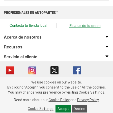
PROFESIONALES EN AUTOPARTES
®
Contacta tu tienda local
Estatus de tu orden
Acerca de nosotros
Recursos
Servicio al cliente
We use cookies on our website.
Copyright © 2008-2026 O’Reilly Auto Parts v OST_3.2.0.0.729 (3) cv1361
We use cookies on our website. By clicking "Accept", you consent
By clicking "Accept", you consent to the use of All the cookies.
catalog_main
to the use of All the cookies.
You may change your preference by visiting Cookie Settings.
You may change your preference by visiting Cookie Settings.
Política de privacidad
Ley de transparencia en las cadenas de suministro
Read more about our
Read more about our
Cookie Policy
Cookie Policy
and
and
Privacy Policy
Privacy Policy
.
.
de California
Cookie Settings
Cookie Settings
Accept
Accept
Decline
Decline