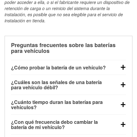
poder acceder a ella, o si el fabricante requiere un dispositivo de
retención de carga o un reinicio del sistema durante la
instalación, es posible que no sea elegible para el servicio de
instalación en tienda.
Preguntas frecuentes sobre las baterías
para vehículos
¿Cómo probar la batería de un vehículo?
Puedes probar la batería de un vehículo de varias
¿Cuáles son las señales de una batería
maneras. El método más rápido es utilizar un
para vehículo débil?
multímetro: con el vehículo apagado, conecta los
Una batería débil suele dar algunas señales de
cables a las terminales de la batería y verifica el
¿Cuánto tiempo duran las baterías para
advertencia. Un arranque lento del motor, faros
voltaje: una batería en buen estado y totalmente
vehículos?
tenues, chasquidos al girar la llave o luces de
cargada debería indicar unos 12.6 voltios. Es
La mayoría de las baterías para vehículos duran
advertencia en el tablero pueden ser indicaciones de
importante saber que las baterías descargadas a
¿Con qué frecuencia debo cambiar la
entre 3 y 5 años. La duración exacta depende de los
que la batería tiene una potencia de carga débil.
veces pueden mostrar una carga completa, y un
batería de mi vehículo?
hábitos de conducción, las condiciones
También puedes notar problemas eléctricos, como
diagnóstico más preciso incluiría realizar una prueba