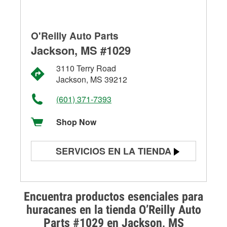
O'Reilly Auto Parts
Jackson, MS #1029
3110 Terry Road
Jackson, MS 39212
(601) 371-7393
Shop Now
SERVICIOS EN LA TIENDA
Prueba de batería
Prueba de alternadores y
Encuentra productos esenciales para
arrancadores
huracanes en la tienda O’Reilly Auto
Parts #1029 en Jackson, MS
Revisión de la luz "Check Engine"