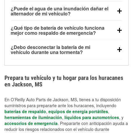
Una batería completamente cargada puede
¿Puede el agua de una inundación dañar el
alimentar pequeños accesorios durante un tiempo
alternador de mi vehículo?
limitado, pero el uso repetido sin conducir el vehículo
Sí. Los alternadores suelen estar montados en la
puede descargarla rápidamente. Se recomienda
¿Qué tipo de batería de vehículo funciona
parte baja del compartimento del motor y pueden
contar con un equipo de carga de respaldo para
mejor como respaldo de emergencia?
dañarse si se sumergen, lo que puede provocar una
cortes prolongados.
Las baterías AGM y marinas se usan comúnmente
falla en el sistema de carga y que la batería se agote
¿Debo desconectar la batería de mi
para aplicaciones de ciclo profundo porque son
días después de la exposición.
vehículo durante una tormenta?
selladas, resistentes a las vibraciones y más
Desconectarla puede ayudar a prevenir ciertas
adecuadas para ciclos repetidos de descarga
sobrecargas eléctricas, pero no te protegerá contra
profunda y recarga.
los daños por inundación. Evitar el agua estancada y
Prepara tu vehículo y tu hogar para los huracanes
preparar opciones de carga de respaldo son
en Jackson, MS
medidas de protección más efectivas.
En O’Reilly Auto Parts de Jackson, MS, tienes a tu disposición
suministros para prepararte ante los huracanes, incluyendo
baterías de respaldo
,
equipos de energía portátiles
,
herramientas de iluminación
,
líquidos para automotrices
, y
accesorios de emergencia
. Prepararte con anticipación ayuda a
reducir los riesgos relacionados con el vehículo durante