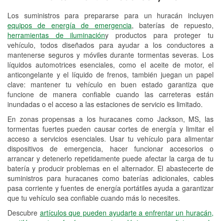
Los suministros para prepararse para un huracán incluyen
Reciclaje de baterías y aceite
equipos de energía de emergencia
, baterías de repuesto,
herramientas de iluminación
y productos para proteger tu
Instalación de bombillas de faros
vehículo, todos diseñados para ayudar a los conductores a
Instalación de limpiaparabrisas
mantenerse seguros y móviles durante tormentas severas. Los
líquidos automotrices esenciales, como el aceite de motor, el
Programa de Préstamo de
anticongelante y el líquido de frenos, también juegan un papel
clave: mantener tu vehículo en buen estado garantiza que
Herramientas
funcione de manera confiable cuando las carreteras están
inundadas o el acceso a las estaciones de servicio es limitado.
Rectificación de tambores y discos de
freno
En zonas propensas a los huracanes como Jackson, MS, las
tormentas fuertes pueden causar cortes de energía y limitar el
Hurricane Supplies
acceso a servicios esenciales. Usar tu vehículo para alimentar
dispositivos de emergencia, hacer funcionar accesorios o
Conoce más
arrancar y detenerlo repetidamente puede afectar la carga de tu
batería y producir problemas en el alternador. El abastecerte de
suministros para huracanes como baterías adicionales, cables
pasa corriente y fuentes de energía portátiles ayuda a garantizar
que tu vehículo sea confiable cuando más lo necesites.
Descubre
artículos que pueden ayudarte a enfrentar un huracán,