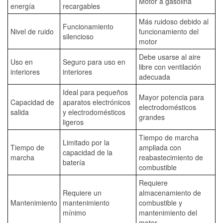
Motor a gasolina
energía
recargables
Más ruidoso debido al
Funcionamiento
Nivel de ruido
funcionamiento del
silencioso
motor
Debe usarse al aire
Uso en
Seguro para uso en
libre con ventilación
interiores
interiores
adecuada
Ideal para pequeños
Mayor potencia para
Capacidad de
aparatos electrónicos
electrodomésticos
salida
y electrodomésticos
grandes
ligeros
Tiempo de marcha
Limitado por la
Tiempo de
ampliada con
capacidad de la
marcha
reabastecimiento de
batería
combustible
Requiere
Requiere un
almacenamiento de
Mantenimiento
mantenimiento
combustible y
mínimo
mantenimiento del
motor