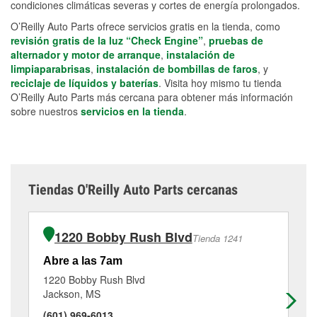
condiciones climáticas severas y cortes de energía prolongados.
O’Reilly Auto Parts ofrece servicios gratis en la tienda, como
revisión gratis de la luz “Check Engine”
,
pruebas de
alternador y motor de arranque
,
instalación de
limpiaparabrisas
,
instalación de bombillas de faros
, y
reciclaje de líquidos y baterías
. Visita hoy mismo tu tienda
O’Reilly Auto Parts más cercana para obtener más información
sobre nuestros
servicios en la tienda
.
Tiendas O'Reilly Auto Parts cercanas
1220 Bobby Rush Blvd
Tienda 1241
Abre a las 7am
Ab
1220 Bobby Rush Blvd
90
Jackson, MS
Ri
(601) 969-6013
(6