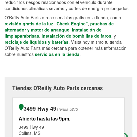
reducir los riesgos relacionados con el vehículo durante
condiciones climáticas severas y cortes de energía prolongados.
O’Reilly Auto Parts ofrece servicios gratis en la tienda, como
revisión gratis de la luz “Check Engine”
,
pruebas de
alternador y motor de arranque
,
instalación de
limpiaparabrisas
,
instalación de bombillas de faros
, y
reciclaje de líquidos y baterías
. Visita hoy mismo tu tienda
O’Reilly Auto Parts más cercana para obtener más información
sobre nuestros
servicios en la tienda
.
Tiendas O'Reilly Auto Parts cercanas
3499 Hwy 49
Tienda 5273
Abierto hasta las 9pm.
Ab
3499 Hwy 49
21
Collins, MS
Tay