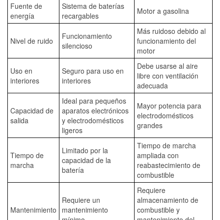
Fuente de
Sistema de baterías
Motor a gasolina
energía
recargables
Más ruidoso debido al
Funcionamiento
Nivel de ruido
funcionamiento del
silencioso
motor
Debe usarse al aire
Uso en
Seguro para uso en
libre con ventilación
interiores
interiores
adecuada
Ideal para pequeños
Mayor potencia para
Capacidad de
aparatos electrónicos
electrodomésticos
salida
y electrodomésticos
grandes
ligeros
Tiempo de marcha
Limitado por la
Tiempo de
ampliada con
capacidad de la
marcha
reabastecimiento de
batería
combustible
Requiere
Requiere un
almacenamiento de
Mantenimiento
mantenimiento
combustible y
mínimo
mantenimiento del