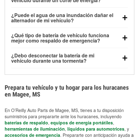
vehículo durante un corte de energía?
Una batería completamente cargada puede
¿Puede el agua de una inundación dañar el
alimentar pequeños accesorios durante un tiempo
alternador de mi vehículo?
limitado, pero el uso repetido sin conducir el vehículo
Sí. Los alternadores suelen estar montados en la
puede descargarla rápidamente. Se recomienda
¿Qué tipo de batería de vehículo funciona
parte baja del compartimento del motor y pueden
contar con un equipo de carga de respaldo para
mejor como respaldo de emergencia?
dañarse si se sumergen, lo que puede provocar una
cortes prolongados.
Las baterías AGM y marinas se usan comúnmente
falla en el sistema de carga y que la batería se agote
¿Debo desconectar la batería de mi
para aplicaciones de ciclo profundo porque son
días después de la exposición.
vehículo durante una tormenta?
selladas, resistentes a las vibraciones y más
Desconectarla puede ayudar a prevenir ciertas
adecuadas para ciclos repetidos de descarga
sobrecargas eléctricas, pero no te protegerá contra
profunda y recarga.
los daños por inundación. Evitar el agua estancada y
Prepara tu vehículo y tu hogar para los huracanes
preparar opciones de carga de respaldo son
en Magee, MS
medidas de protección más efectivas.
En O’Reilly Auto Parts de Magee, MS, tienes a tu disposición
suministros para prepararte ante los huracanes, incluyendo
baterías de respaldo
,
equipos de energía portátiles
,
herramientas de iluminación
,
líquidos para automotrices
, y
accesorios de emergencia
. Prepararte con anticipación ayuda a