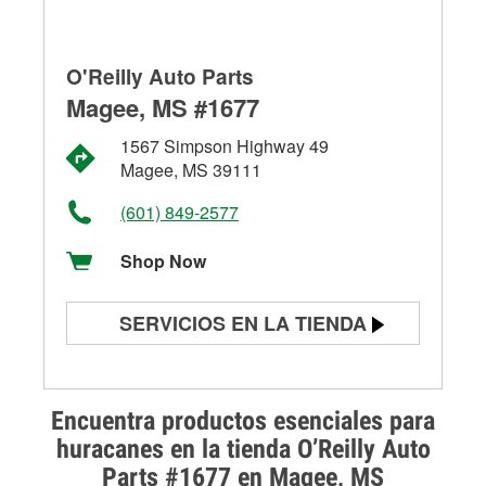
O'Reilly Auto Parts
Magee, MS #1677
1567 Simpson Highway 49
Magee, MS 39111
(601) 849-2577
Shop Now
SERVICIOS EN LA TIENDA
Prueba de batería
Prueba de alternadores y
Encuentra productos esenciales para
arrancadores
huracanes en la tienda O’Reilly Auto
Parts #1677 en Magee, MS
Revisión de la luz "Check Engine"