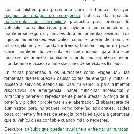
Los suministros para prepararse para un huracán incluyen
Reciclaje de baterías y aceite
equipos de energía de emergencia
, baterías de repuesto,
herramientas de iluminación
y productos para proteger tu
Instalación de bombillas de faros
vehículo, todos diseñados para ayudar a los conductores a
Instalación de limpiaparabrisas
mantenerse seguros y móviles durante tormentas severas. Los
líquidos automotrices esenciales, como el aceite de motor, el
Programa de Préstamo de
anticongelante y el líquido de frenos, también juegan un papel
clave: mantener tu vehículo en buen estado garantiza que
Herramientas
funcione de manera confiable cuando las carreteras están
inundadas o el acceso a las estaciones de servicio es limitado.
Rectificación de tambores y discos de
freno
En zonas propensas a los huracanes como Magee, MS, las
tormentas fuertes pueden causar cortes de energía y limitar el
Mangueras hidráulicas a la medida
acceso a servicios esenciales. Usar tu vehículo para alimentar
dispositivos de emergencia, hacer funcionar accesorios o
Hurricane Supplies
arrancar y detenerlo repetidamente puede afectar la carga de tu
batería y producir problemas en el alternador. El abastecerte de
Conoce más
suministros para huracanes como baterías adicionales, cables
pasa corriente y fuentes de energía portátiles ayuda a garantizar
que tu vehículo sea confiable cuando más lo necesites.
Descubre
artículos que pueden ayudarte a enfrentar un huracán,