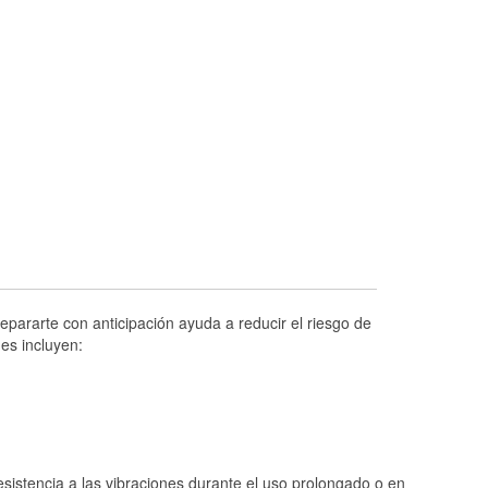
Prueba de alternadores y arrancadores
Revisión de la luz "Check Engine"
Reciclaje de baterías y aceite
Instalación de bombillas de faros
Instalación de limpiaparabrisas
Programa de Préstamo de Herramientas
Rectificación de tambores y discos de
freno
Hurricane Supplies
Conoce más
pararte con anticipación ayuda a reducir el riesgo de
es incluyen:
istencia a las vibraciones durante el uso prolongado o en