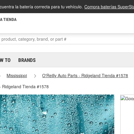
cuentra la batería correcta para tu vehículo.
Compra baterías SuperSta
LA TIENDA
W TO
BRANDS
Mississippi
O'Reilly Auto Parts - Ridgeland Tienda #1578
 - Ridgeland Tienda #1578