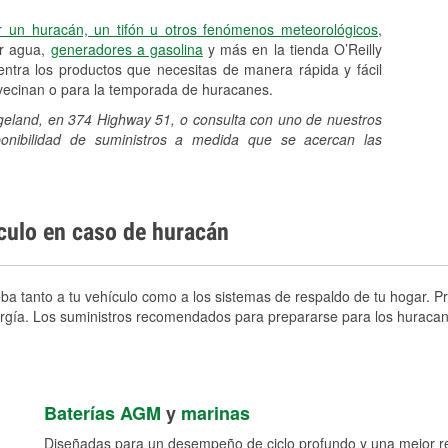
r un huracán, un tifón u otros fenómenos meteorológicos
,
er agua,
generadores a gasolina
y más en la tienda O’Reilly
tra los productos que necesitas de manera rápida y fácil
avecinan o para la temporada de huracanes.
dgeland, en 374 Highway 51, o consulta con uno de nuestros
sponibilidad de suministros a medida que se acercan las
ículo en caso de huracán
a tanto a tu vehículo como a los sistemas de respaldo de tu hogar. Pre
nergía. Los suministros recomendados para prepararse para los huracan
Baterías AGM
y
marinas
Diseñadas para un desempeño de ciclo profundo y una mejor res