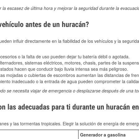
ir la escasez de última hora y mejorar la seguridad durante la evacuac
 vehículo antes de un huracán?
den influir directamente en la fiabilidad de los vehículos y la segurid
sorios o la falta de uso pueden dejar tu batería débil o agotada.
ernadores, sistemas eléctricos, motores, chasis, partes de la suspens
stados hacen que conducir bajo lluvia intensa sea más peligroso.
as mojadas o cubiertas de escombros aumentan las distancias de frena
ento inadecuado o la entrada de agua pueden comprometer la calidad
ndo se necesita viajar de emergencia o desplazarse después de una t
on las adecuadas para ti durante un huracán e
nes y las tormentas tropicales. Elegir la solución de energía de eme
Generador a gasolina