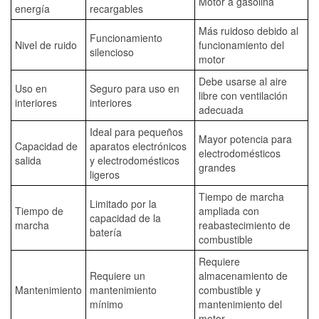
Motor a gasolina
energía
recargables
Más ruidoso debido al
Funcionamiento
Nivel de ruido
funcionamiento del
silencioso
motor
Debe usarse al aire
Uso en
Seguro para uso en
libre con ventilación
interiores
interiores
adecuada
Ideal para pequeños
Mayor potencia para
Capacidad de
aparatos electrónicos
electrodomésticos
salida
y electrodomésticos
grandes
ligeros
Tiempo de marcha
Limitado por la
Tiempo de
ampliada con
capacidad de la
marcha
reabastecimiento de
batería
combustible
Requiere
Requiere un
almacenamiento de
Mantenimiento
mantenimiento
combustible y
mínimo
mantenimiento del
motor