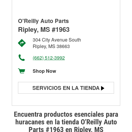
O'Reilly Auto Parts
Ripley, MS #1963
304 City Avenue South
Ripley, MS 38663
(662) 512-3992
Shop Now
SERVICIOS EN LA TIENDA
Prueba de batería
Prueba de alternadores y
Encuentra productos esenciales para
arrancadores
huracanes en la tienda O’Reilly Auto
Parts #1963 en Ripley, MS
Revisión de la luz "Check Engine"