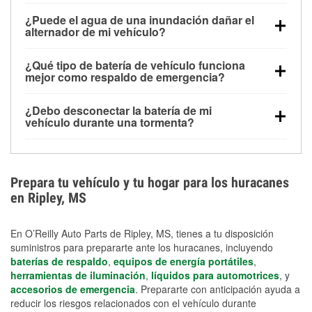
Una batería completamente cargada puede
¿Puede el agua de una inundación dañar el
alimentar pequeños accesorios durante un tiempo
alternador de mi vehículo?
limitado, pero el uso repetido sin conducir el vehículo
Sí. Los alternadores suelen estar montados en la
puede descargarla rápidamente. Se recomienda
¿Qué tipo de batería de vehículo funciona
parte baja del compartimento del motor y pueden
contar con un equipo de carga de respaldo para
mejor como respaldo de emergencia?
dañarse si se sumergen, lo que puede provocar una
cortes prolongados.
Las baterías AGM y marinas se usan comúnmente
falla en el sistema de carga y que la batería se agote
¿Debo desconectar la batería de mi
para aplicaciones de ciclo profundo porque son
días después de la exposición.
vehículo durante una tormenta?
selladas, resistentes a las vibraciones y más
Desconectarla puede ayudar a prevenir ciertas
adecuadas para ciclos repetidos de descarga
sobrecargas eléctricas, pero no te protegerá contra
profunda y recarga.
los daños por inundación. Evitar el agua estancada y
Prepara tu vehículo y tu hogar para los huracanes
preparar opciones de carga de respaldo son
en Ripley, MS
medidas de protección más efectivas.
En O’Reilly Auto Parts de Ripley, MS, tienes a tu disposición
suministros para prepararte ante los huracanes, incluyendo
baterías de respaldo
,
equipos de energía portátiles
,
herramientas de iluminación
,
líquidos para automotrices
, y
accesorios de emergencia
. Prepararte con anticipación ayuda a
reducir los riesgos relacionados con el vehículo durante