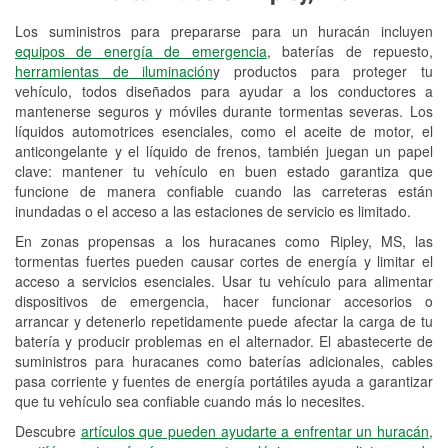
Los suministros para prepararse para un huracán incluyen
Reciclaje de baterías y aceite
equipos de energía de emergencia
, baterías de repuesto,
herramientas de iluminación
y productos para proteger tu
Instalación de bombillas de faros
vehículo, todos diseñados para ayudar a los conductores a
Instalación de limpiaparabrisas
mantenerse seguros y móviles durante tormentas severas. Los
líquidos automotrices esenciales, como el aceite de motor, el
Programa de Préstamo de
anticongelante y el líquido de frenos, también juegan un papel
clave: mantener tu vehículo en buen estado garantiza que
Herramientas
funcione de manera confiable cuando las carreteras están
inundadas o el acceso a las estaciones de servicio es limitado.
Mezcla de pinturas
En zonas propensas a los huracanes como Ripley, MS, las
Rectificación de tambores y discos de
tormentas fuertes pueden causar cortes de energía y limitar el
freno
acceso a servicios esenciales. Usar tu vehículo para alimentar
dispositivos de emergencia, hacer funcionar accesorios o
Hurricane Supplies
arrancar y detenerlo repetidamente puede afectar la carga de tu
batería y producir problemas en el alternador. El abastecerte de
Conoce más
suministros para huracanes como baterías adicionales, cables
pasa corriente y fuentes de energía portátiles ayuda a garantizar
que tu vehículo sea confiable cuando más lo necesites.
Descubre
artículos que pueden ayudarte a enfrentar un huracán,