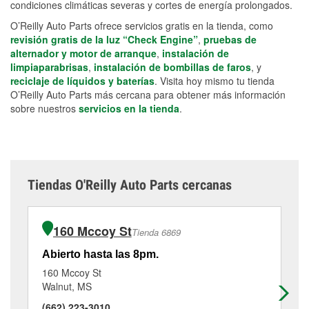
condiciones climáticas severas y cortes de energía prolongados.
O’Reilly Auto Parts ofrece servicios gratis en la tienda, como
revisión gratis de la luz “Check Engine”
,
pruebas de
alternador y motor de arranque
,
instalación de
limpiaparabrisas
,
instalación de bombillas de faros
, y
reciclaje de líquidos y baterías
. Visita hoy mismo tu tienda
O’Reilly Auto Parts más cercana para obtener más información
sobre nuestros
servicios en la tienda
.
Tiendas O'Reilly Auto Parts cercanas
160 Mccoy St
Tienda 6869
Abierto hasta las 8pm.
Ab
160 Mccoy St
35
Walnut, MS
Ne
(662) 223-3010
(6