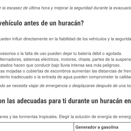
ir la escasez de última hora y mejorar la seguridad durante la evacuac
 vehículo antes de un huracán?
den influir directamente en la fiabilidad de los vehículos y la segurid
sorios o la falta de uso pueden dejar tu batería débil o agotada.
ernadores, sistemas eléctricos, motores, chasis, partes de la suspens
stados hacen que conducir bajo lluvia intensa sea más peligroso.
as mojadas o cubiertas de escombros aumentan las distancias de frena
ento inadecuado o la entrada de agua pueden comprometer la calidad
ndo se necesita viajar de emergencia o desplazarse después de una t
son las adecuadas para ti durante un huracán e
nes y las tormentas tropicales. Elegir la solución de energía de eme
Generador a gasolina