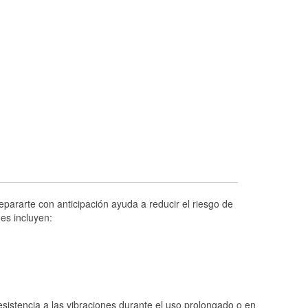
Prueba de alternadores y arrancadores
Revisión de la luz "Check Engine"
Reciclaje de baterías y aceite
Instalación de bombillas de faros
Instalación de limpiaparabrisas
Programa de Préstamo de Herramientas
Rectificación de tambores y discos de
freno
Hurricane Supplies
Conoce más
pararte con anticipación ayuda a reducir el riesgo de
es incluyen:
istencia a las vibraciones durante el uso prolongado o en