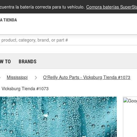
cuentra la batería correcta para tu vehículo.
Compra baterías SuperSta
LA TIENDA
W TO
BRANDS
Mississippi
O'Reilly Auto Parts - Vicksburg Tienda #1073
 - Vicksburg Tienda #1073