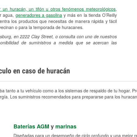
r un huracán, un tifón u otros fenómenos meteorológicos
,
er agua,
generadores a gasolina
y más en la tienda O’Reilly
ntra los productos que necesitas de manera rápida y fácil
avecinan o para la temporada de huracanes.
ksburg, en 2222 Clay Street, o consulta con uno de nuestros
sponibilidad de suministros a medida que se acercan las
ículo en caso de huracán
a tanto a tu vehículo como a los sistemas de respaldo de tu hogar. Pre
nergía. Los suministros recomendados para prepararse para los huracan
Baterías AGM
y
marinas
Diseñadas para un desempeño de ciclo profundo y una mejor res