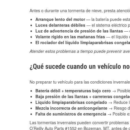
Antes o durante una tormenta de nieve, presta atención
Arranque lento del motor
— la batería puede estar
Luces delanteras débiles
— el sistema eléctrico 
Luz de advertencia de presión de las llantas
— e
Volante rígido en las mañanas frías
— el líquido d
El rociador del líquido limpiaparabrisas congel
Atender estos problemas a tiempo puede prevenir aver
¿Qué sucede cuando un vehículo no 
No preparar tu vehículo para las condiciones invern
Batería débil + temperaturas bajo cero
→ Posible
Baja presión de las llantas + carreteras congel
Líquido limpiaparabrisas congelado
→ Reduce la
Mezcla incorrecta de anticongelante
→ Riesgo de
Falta de suministros de emergencia
→ Posible ex
Las tormentas invernales pueden convertir problemas 
O’Reilly Auto Parts #1552 en Bozeman, MT, antes de qu