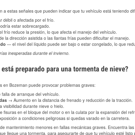
 a estas señales que pueden indicar que tu vehículo está teniendo difi
 débil o afectada por el frío.
podría estar sobrecargado.
l frío reduce la presión, lo que afecta el manejo del vehículo.
e la dirección asistida o las llantas frías pueden dificultar el manejo.
ado
— el nivel del líquido puede ser bajo o estar congelado, lo que reduc
ías inesperadas durante el invierno.
está preparado para una tormenta de nieve?
ales en Bozeman puede provocar problemas graves:
 falla de arranque del vehículo.
adas
→ Aumento en la distancia de frenado y reducción de la tracción.
 visibilidad durante nieve o hielo.
 fisuras en el bloque del motor o en la culata por la expansión del refr
posición a condiciones peligrosas si quedas varado en la carretera.
de mantenimiento menores en fallas mecánicas graves. Encuentra las p
e llegue una tormenta, para asegurarte de que tu vehículo esté listo 