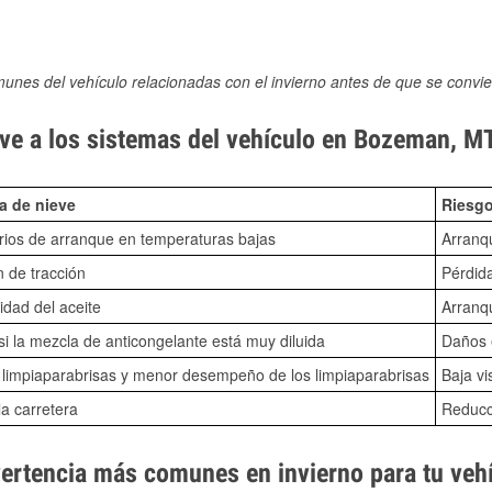
munes del vehículo relacionadas con el invierno antes de que se convie
ve a los sistemas del vehículo en Bozeman, M
a de nieve
Riesgo
ios de arranque en temperaturas bajas
Arranq
n de tracción
Pérdida
idad del aceite
Arranqu
i la mezcla de anticongelante está muy diluida
Daños e
o limpiaparabrisas y menor desempeño de los limpiaparabrisas
Baja vi
la carretera
Reducci
vertencia más comunes en invierno para tu veh