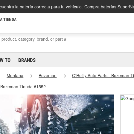
cuentra la batería correcta para tu vehículo.
Compra baterías SuperSta
LA TIENDA
W TO
BRANDS
Montana
Bozeman
O'Reilly Auto Parts - Bozeman 
- Bozeman Tienda #1552