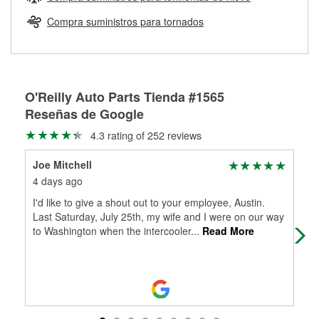
Más información sobre el Programa de Préstamo de
ser rectificados con seguridad. Si tus tambores o discos no
Herramientas de O'Reilly
pueden ser reutilizados, podemos ayudarte a encontrar las
Compra suministros para tornados
partes de reemplazo correctas para tu reparación.
Rectificación de tambores y discos de freno
O'Reilly Auto Parts Tienda #1565
Reseñas de Google
4.3 rating of 252 reviews
Joe Mitchell
Ste
4 days ago
4 d
I'd like to give a shout out to your employee, Austin.
My 
Last Saturday, July 25th, my wife and I were on our way
more
to Washington when the intercooler
...
Read More
rec