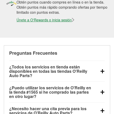
Obtén puntos cuando compres en línea o en la tienda.
Obtén puntos más rápido comprando ofertas por tiempo
limitado con puntos extras.
Únete a O'Rewards o inicia sesión
Preguntas Frecuentes
¿Todos los servicios en tienda están
disponibles en todas las tiendas O'Reilly
Auto Parts?
Todos los servicios gratuitos de tienda, incluyendo
¿Puedo utilizar los servicios de O'Reilly en
las pruebas de batería, pruebas de alternador y
la tienda #1565 si he comprado las partes
motor de arranque, revisión de la luz “Check Engine”
en otro lugar?
con O'Reilly VeriScan® e instalación de
Puedes solicitar la mayoría de los servicios en tienda
limpiaparabrisas o bombillas, están disponibles en
¿Necesito hacer una cita previa para los
de O'Reilly Auto Parts que estén disponibles en la
todas las tiendas O'Reilly Auto Parts. La tienda
servicios de O'Reilly Auto Parts?