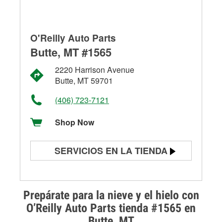
O'Reilly Auto Parts
Butte, MT #1565
2220 Harrison Avenue
Butte, MT 59701
(406) 723-7121
Shop Now
SERVICIOS EN LA TIENDA
Prueba de batería
Prueba de alternadores y
Prepárate para la nieve y el hielo con
arrancadores
O’Reilly Auto Parts tienda #1565 en
Butte, MT