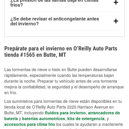
la congelación y ayuda a disolver la sal y la nieve
arranque.
fríos?
derretida en la carretera para mejorar la visibilidad.
Sí. La presión de las llantas normalmente disminuye
¿Se debe revisar el anticongelante antes
alrededor de 1 PSI por cada 10 °F que baja la
del invierno?
temperatura. Puedes obtener más información sobre
Sí. Una mezcla adecuada del anticongelante protege
la baja presión en invierno en nuestro artículo.
el motor contra la congelación, las grietas internas y
el sobrecalentamiento en condiciones de frío
Prepárate para el invierno en O’Reilly Auto Parts
extremo. Aprende cómo comprobar la protección
tienda #1565 en Butte, MT
anticongelante en nuestra sección How-To.
Las tormentas de nieve o hielo en Butte pueden desarrollarse
rápidamente, especialmente cuando las temperaturas bajan
durante la noche. Preparar tu vehículo antes de una tormenta
mejora la confiabilidad, la seguridad y el desempeño de arranque
en frío.
Los suministros para tormentas de nieve están disponibles en tu
tienda local de O’Reilly Auto Parts 2220 Harrison Avenue en
Butte, MT, incluyendo
fluidos para invierno
,
arrancadores de
batería
y
baterías automotrices
,
kits de emergencia
, y
accesorios para clima frío
los cuales te ayudarán a mantenerte