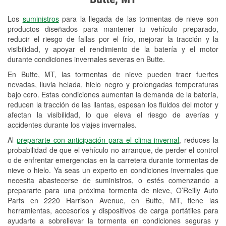
Revisión de la luz "Check Engine"
Los
suministros
para la llegada de las tormentas de nieve son
Reciclaje de baterías y aceite
productos diseñados para mantener tu vehículo preparado,
reducir el riesgo de fallas por el frío, mejorar la tracción y la
Instalación de bombillas de faros
visibilidad, y apoyar el rendimiento de la batería y el motor
Instalación de limpiaparabrisas
durante condiciones invernales severas en Butte.
En Butte, MT, las tormentas de nieve pueden traer fuertes
Programa de Préstamo de
nevadas, lluvia helada, hielo negro y prolongadas temperaturas
Herramientas
bajo cero. Estas condiciones aumentan la demanda de la batería,
reducen la tracción de las llantas, espesan los fluidos del motor y
Rectificación de tambores y discos de
afectan la visibilidad, lo que eleva el riesgo de averías y
freno
accidentes durante los viajes invernales.
Al
prepararte con anticipación para el clima invernal
, reduces la
Snowstorm Supplies
probabilidad de que el vehículo no arranque, de perder el control
o de enfrentar emergencias en la carretera durante tormentas de
Tornado Supplies
nieve o hielo. Ya seas un experto en condiciones invernales que
Conoce más
necesita abastecerse de suministros, o estés comenzando a
prepararte para una próxima tormenta de nieve, O’Reilly Auto
Parts en 2220 Harrison Avenue, en Butte, MT, tiene las
herramientas, accesorios y dispositivos de carga portátiles para
ayudarte a sobrellevar la tormenta en condiciones seguras y