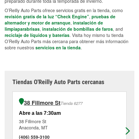
preparado durante toda la temporada de invierno.
O’Reilly Auto Parts ofrece servicios gratis en la tienda, como
revisión gratis de la luz “Check Engine”
,
pruebas de
alternador y motor de arranque
,
instalación de
limpiaparabrisas
,
instalación de bombillas de faros
, and
reciclaje de líquidos y baterías
. Visita hoy mismo tu tienda
O’Reilly Auto Parts más cercana para obtener más información
sobre nuestros
servicios en la tienda
.
Tiendas O'Reilly Auto Parts cercanas
38 Fillmore St
Tienda 6277
Abre a las 7:30am
Ab
38 Fillmore St
24
Anaconda, MT
He
(406) 559-3100
(4