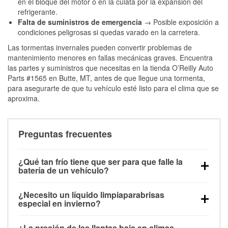
en el bloque del motor o en la culata por la expansión del
refrigerante.
Falta de suministros de emergencia
→ Posible exposición a
condiciones peligrosas si quedas varado en la carretera.
Las tormentas invernales pueden convertir problemas de
mantenimiento menores en fallas mecánicas graves. Encuentra
las partes y suministros que necesitas en la tienda O’Reilly Auto
Parts #1565 en Butte, MT, antes de que llegue una tormenta,
para asegurarte de que tu vehículo esté listo para el clima que se
aproxima.
Preguntas frecuentes
¿Qué tan frío tiene que ser para que falle la
batería de un vehículo?
La capacidad de la batería comienza a disminuir por
¿Necesito un líquido limpiaparabrisas
debajo de los 32 °F y puede perder hasta la mitad de
especial en invierno?
su potencia de arranque cerca de los 0 °F, lo que
Sí. El líquido limpiaparabrisas para invierno resiste
aumenta la probabilidad de que el vehículo no
¿La presión de las llantas baja en climas