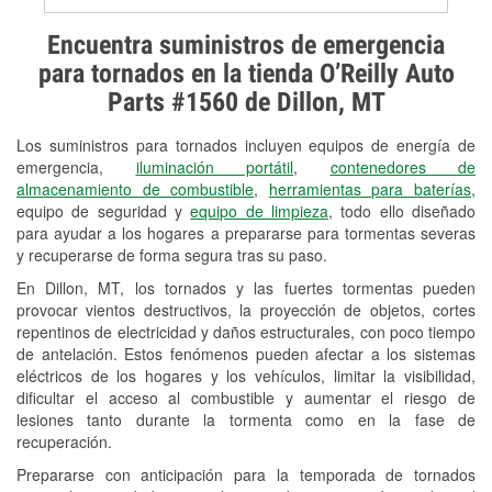
Prueba de alternadores y
Encuentra suministros de emergencia
arrancadores
para tornados en la tienda O’Reilly Auto
Parts #1560 de Dillon, MT
Revisión de la luz "Check Engine"
Los suministros para tornados incluyen equipos de energía de
Reciclaje de baterías y aceite
emergencia,
iluminación portátil
,
contenedores de
almacenamiento de combustible
,
herramientas para baterías
,
Instalación de bombillas de faros
equipo de seguridad y
equipo de limpieza
, todo ello diseñado
Instalación de limpiaparabrisas
para ayudar a los hogares a prepararse para tormentas severas
y recuperarse de forma segura tras su paso.
Programa de Préstamo de
En Dillon, MT, los tornados y las fuertes tormentas pueden
Herramientas
provocar vientos destructivos, la proyección de objetos, cortes
repentinos de electricidad y daños estructurales, con poco tiempo
Rectificación de tambores y discos de
de antelación. Estos fenómenos pueden afectar a los sistemas
freno
eléctricos de los hogares y los vehículos, limitar la visibilidad,
dificultar el acceso al combustible y aumentar el riesgo de
Snowstorm Supplies
lesiones tanto durante la tormenta como en la fase de
recuperación.
Tornado Supplies
Prepararse con anticipación para la temporada de tornados