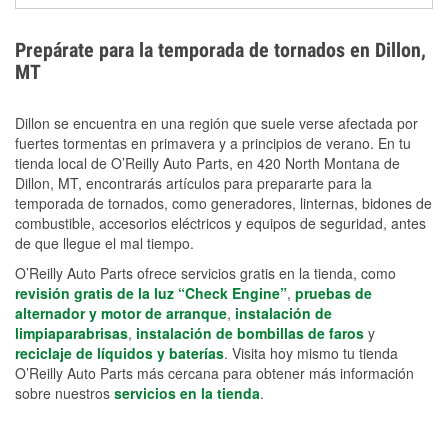
extensiones eléctricas y herramientas de limpieza
ayudan a reducir el riesgo de lesiones durante las
Prepárate para la temporada de tornados en Dillon,
labores de limpiezas.
MT
Dillon se encuentra en una región que suele verse afectada por
fuertes tormentas en primavera y a principios de verano. En tu
tienda local de O’Reilly Auto Parts, en 420 North Montana de
Dillon, MT, encontrarás artículos para prepararte para la
temporada de tornados, como generadores, linternas, bidones de
combustible, accesorios eléctricos y equipos de seguridad, antes
de que llegue el mal tiempo.
O’Reilly Auto Parts ofrece servicios gratis en la tienda, como
revisión gratis de la luz “Check Engine”
,
pruebas de
alternador y motor de arranque
,
instalación de
limpiaparabrisas
,
instalación de bombillas de faros
y
reciclaje de líquidos y baterías
. Visita hoy mismo tu tienda
O’Reilly Auto Parts más cercana para obtener más información
sobre nuestros
servicios en la tienda
.