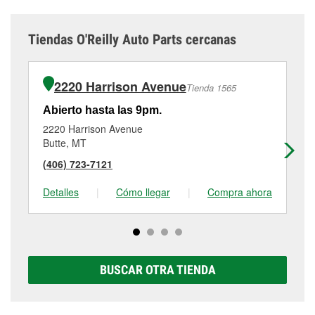
Tiendas O'Reilly Auto Parts cercanas
2220 Harrison Avenue
Tienda 1565
Abierto hasta las 9pm.
Ab
2220 Harrison Avenue
14
Butte, MT
Sa
(406) 723-7121
(2
Detalles
|
Cómo llegar
|
Compra ahora
De
BUSCAR OTRA TIENDA