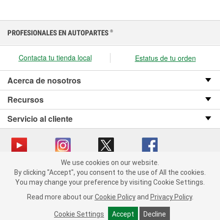
PROFESIONALES EN AUTOPARTES
®
Contacta tu tienda local
Estatus de tu orden
Acerca de nosotros
Recursos
Servicio al cliente
We use cookies on our website.
We use cookies on our website. By clicking "Accept", you consent
Copyright © 2008-2026 O’Reilly Auto Parts v OST_3.2.0.0.729 (3) cv1361
By clicking "Accept", you consent to the use of All the cookies.
to the use of All the cookies.
catalog_main
You may change your preference by visiting Cookie Settings.
You may change your preference by visiting Cookie Settings.
Política de privacidad
Ley de transparencia en las cadenas de suministro
Read more about our
Read more about our
Cookie Policy
Cookie Policy
and
and
Privacy Policy
Privacy Policy
.
.
de California
Cookie Settings
Cookie Settings
Accept
Accept
Decline
Decline