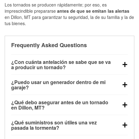
Los tornados se producen rápidamente; por eso, es
imprescindible prepararse
antes de que se emitan las alertas
en Dillon, MT para garantizar tu seguridad, la de su familia y la de
tus bienes.
Frequently Asked Questions
¿Con cuánta antelación se sabe que se va
a producir un tornado?
Algunos tornados en Dillon, MT se forman sin
¿Puedo usar un generador dentro de mi
apenas previo aviso. Las alertas pueden emitirse
garaje?
minutos antes de que toquen tierra, por lo que es
No. Los generadores deben funcionar al aire libre, a
fundamental prepararse antes de la tormenta.
¿Qué debo asegurar antes de un tornado
una distancia mínima de 20 pies de puertas y
en Dillon, MT?
ventanas, para evitar la acumulación de monóxido
Los muebles de exterior, parrillas, herramientas,
de carbono y posibles lesiones.
¿Qué suministros son útiles una vez
trampolines y cualquier objeto suelto del jardín
pasada la tormenta?
deben asegurarse o guardarse para reducir la
Los guantes de protección, mascarillas, linternas,
posibilidad de que vuelen con el viento.