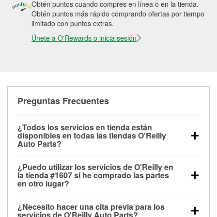
Obtén puntos cuando compres en línea o en la tienda.
Obtén puntos más rápido comprando ofertas por tiempo
limitado con puntos extras.
Únete a O'Rewards o inicia sesión
Preguntas Frecuentes
¿Todos los servicios en tienda están
disponibles en todas las tiendas O'Reilly
Auto Parts?
Todos los servicios gratuitos de tienda, incluyendo
¿Puedo utilizar los servicios de O'Reilly en
las pruebas de batería, pruebas de alternador y
la tienda #1607 si he comprado las partes
motor de arranque, revisión de la luz “Check Engine”
en otro lugar?
con O'Reilly VeriScan® e instalación de
Puedes solicitar la mayoría de los servicios en tienda
limpiaparabrisas o bombillas, están disponibles en
¿Necesito hacer una cita previa para los
de O'Reilly Auto Parts que estén disponibles en la
todas las tiendas O'Reilly Auto Parts. La tienda
servicios de O'Reilly Auto Parts?