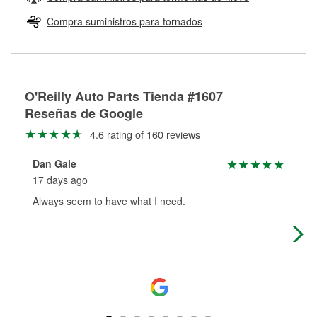
Más información sobre el Programa de Préstamo de
ser rectificados con seguridad. Si tus tambores o discos no
Herramientas de O'Reilly
pueden ser reutilizados, podemos ayudarte a encontrar las
Compra suministros para tornados
partes de reemplazo correctas para tu reparación.
Rectificación de tambores y discos de freno
O'Reilly Auto Parts Tienda #1607
Reseñas de Google
4.6 rating of 160 reviews
Dan Gale
Je
17 days ago
1 m
Always seem to have what I need.
Var