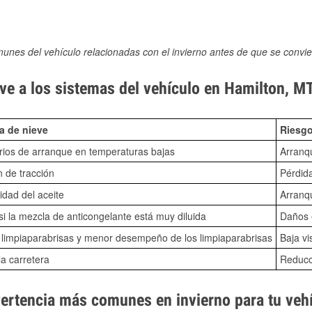
munes del vehículo relacionadas con el invierno antes de que se convie
ve a los sistemas del vehículo en Hamilton, M
a de nieve
Riesgo
ios de arranque en temperaturas bajas
Arranq
n de tracción
Pérdida
idad del aceite
Arranqu
i la mezcla de anticongelante está muy diluida
Daños e
o limpiaparabrisas y menor desempeño de los limpiaparabrisas
Baja vi
la carretera
Reducci
vertencia más comunes en invierno para tu veh