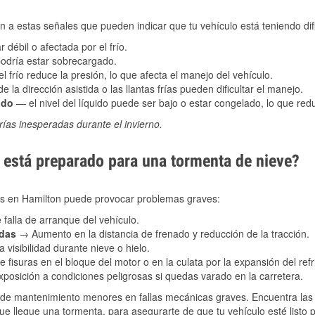
 a estas señales que pueden indicar que tu vehículo está teniendo difi
 débil o afectada por el frío.
podría estar sobrecargado.
l frío reduce la presión, lo que afecta el manejo del vehículo.
e la dirección asistida o las llantas frías pueden dificultar el manejo.
ado
— el nivel del líquido puede ser bajo o estar congelado, lo que reduc
ías inesperadas durante el invierno.
está preparado para una tormenta de nieve?
les en Hamilton puede provocar problemas graves:
 falla de arranque del vehículo.
adas
→ Aumento en la distancia de frenado y reducción de la tracción.
 visibilidad durante nieve o hielo.
 fisuras en el bloque del motor o en la culata por la expansión del refr
posición a condiciones peligrosas si quedas varado en la carretera.
de mantenimiento menores en fallas mecánicas graves. Encuentra las p
ue llegue una tormenta, para asegurarte de que tu vehículo esté listo 