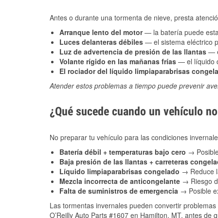
Antes o durante una tormenta de nieve, presta atención
Arranque lento del motor
— la batería puede estar
Luces delanteras débiles
— el sistema eléctrico 
Luz de advertencia de presión de las llantas
— e
Volante rígido en las mañanas frías
— el líquido d
El rociador del líquido limpiaparabrisas congel
Atender estos problemas a tiempo puede prevenir aver
¿Qué sucede cuando un vehículo no 
No preparar tu vehículo para las condiciones inverna
Batería débil + temperaturas bajo cero
→ Posible
Baja presión de las llantas + carreteras congel
Líquido limpiaparabrisas congelado
→ Reduce la
Mezcla incorrecta de anticongelante
→ Riesgo de
Falta de suministros de emergencia
→ Posible ex
Las tormentas invernales pueden convertir problemas 
O’Reilly Auto Parts #1607 en Hamilton, MT, antes de q