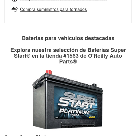
Más información sobre el Programa de Préstamo de
ser rectificados con seguridad. Si tus tambores o discos no
Herramientas de O'Reilly
pueden ser reutilizados, podemos ayudarte a encontrar las
Compra suministros para tornados
partes de reemplazo correctas para tu reparación.
Rectificación de tambores y discos de freno
Baterías para vehículos destacadas
Explora nuestra selección de Baterías Super
Start® en la tienda #1563 de O'Reilly Auto
Parts®