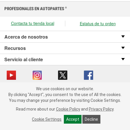
PROFESIONALES EN AUTOPARTES
®
Contacta tu tienda local
Estatus de tu orden
Acerca de nosotros
Recursos
Servicio al cliente
We use cookies on our website.
Copyright © 2008-2026 O’Reilly Auto Parts v OST_3.2.0.0.729 (3) cv1361
We use cookies on our website. By clicking "Accept", you consent
By clicking "Accept", you consent to the use of All the cookies.
catalog_main
to the use of All the cookies.
You may change your preference by visiting Cookie Settings.
You may change your preference by visiting Cookie Settings.
Política de privacidad
Ley de transparencia en las cadenas de suministro
Read more about our
Read more about our
Cookie Policy
Cookie Policy
and
and
Privacy Policy
Privacy Policy
.
.
de California
Cookie Settings
Cookie Settings
Accept
Accept
Decline
Decline