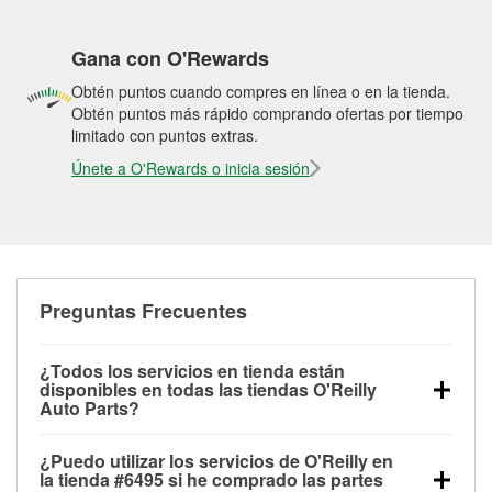
Gana con O'Rewards
Obtén puntos cuando compres en línea o en la tienda.
Obtén puntos más rápido comprando ofertas por tiempo
limitado con puntos extras.
Únete a O'Rewards o inicia sesión
Preguntas Frecuentes
¿Todos los servicios en tienda están
disponibles en todas las tiendas O'Reilly
Auto Parts?
Todos los servicios gratuitos de tienda, incluyendo
¿Puedo utilizar los servicios de O'Reilly en
las pruebas de batería, pruebas de alternador y
la tienda #6495 si he comprado las partes