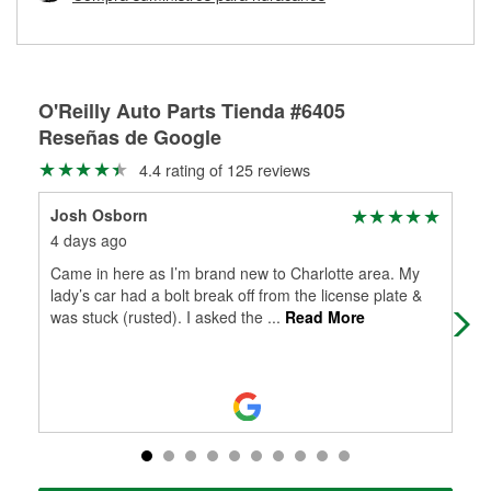
Más información sobre el Programa de Préstamo de
ser rectificados con seguridad. Si tus tambores o discos no
Herramientas de O'Reilly
pueden ser reutilizados, podemos ayudarte a encontrar las
partes de reemplazo correctas para tu reparación.
Rectificación de tambores y discos de freno
O'Reilly Auto Parts Tienda #6405
Reseñas de Google
4.4 rating of 125 reviews
Josh Osborn
M
4 days ago
1 m
Came in here as I’m brand new to Charlotte area. My
Won
lady’s car had a bolt break off from the license plate &
Gre
was stuck (rusted). I asked the
...
Read More
my 