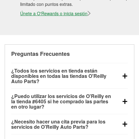
limitado con puntos extras.
Únete a O'Rewards o inicia sesión
Preguntas Frecuentes
¿Todos los servicios en tienda están
disponibles en todas las tiendas O'Reilly
Auto Parts?
Todos los servicios gratuitos de tienda, incluyendo
¿Puedo utilizar los servicios de O'Reilly en
las pruebas de batería, pruebas de alternador y
la tienda #6405 si he comprado las partes
motor de arranque, revisión de la luz “Check Engine”
en otro lugar?
con O'Reilly VeriScan® e instalación de
Puedes solicitar la mayoría de los servicios en tienda
limpiaparabrisas o bombillas, están disponibles en
¿Necesito hacer una cita previa para los
de O'Reilly Auto Parts que estén disponibles en la
todas las tiendas O'Reilly Auto Parts. La tienda
servicios de O'Reilly Auto Parts?
tienda #6405 de Charlotte, NC aunque hayas
O'Reilly #6405 de Charlotte, NC también ofrece
No es necesario agendar una cita para ninguno de
comprado las partes en otro sitio. Los servicios como