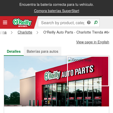
Encuentra la batería correcta para tu vehículo.
Recibe tu orden gratis al día siguiente o recógela en la tienda
Compra baterías SuperStart
lina
Charlotte
O'Reilly Auto Parts - Charlotte Tienda #640
View page in English
Detalles
Baterías para autos