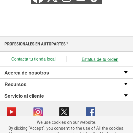
PROFESIONALES EN AUTOPARTES
®
Contacta tu tienda local
Estatus de tu orden
Acerca de nosotros
Recursos
Servicio al cliente
We use cookies on our website.
We use cookies on our website. By clicking "Accept", you consent
Copyright © 2008-2026 O’Reilly Auto Parts v OST_3.2.0.0.729 (3) cv1361
By clicking "Accept", you consent to the use of All the cookies.
to the use of All the cookies.
catalog_main