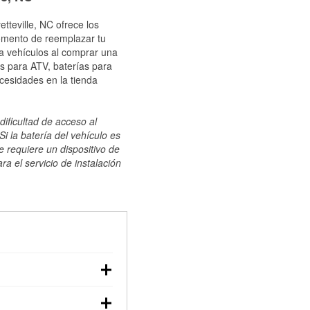
tteville, NC ofrece los
momento de reemplazar tu
ra vehículos al comprar una
s para ATV, baterías para
cesidades en la tienda
dificultad de acceso al
i la batería del vehículo es
e requiere un dispositivo de
ra el servicio de instalación
ilizar un multímetro:
voltaje: una batería en