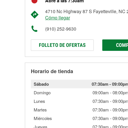
Abre a las 7:30am
4710 Nc Highway 87 S Fayetteville, NC
Cómo llegar
(910) 252-9630
FOLLETO DE OFERTAS
COMP
Horario de tienda
Sábado
07:30am
-
09:00p
Domingo
09:00am
-
08:00p
Lunes
07:30am
-
09:00p
Martes
07:30am
-
09:00p
Miércoles
07:30am
-
09:00p
Jueves
07:30am
-
09:00p