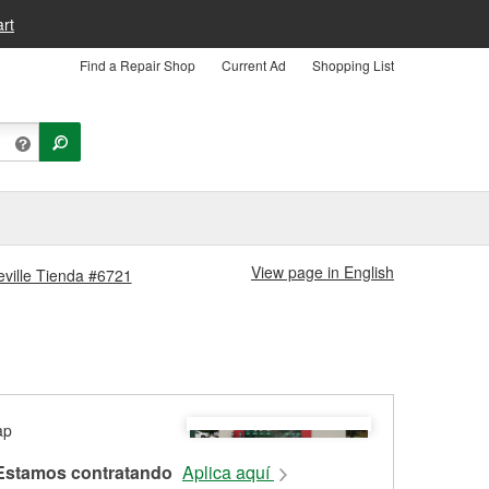
rt
Find a Repair Shop
Current Ad
Shopping List
View page in English
teville Tienda #6721
Estamos contratando
Aplica aquí