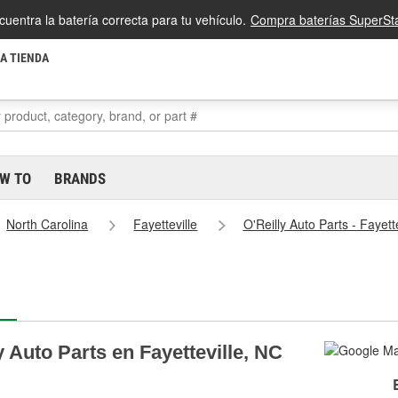
cuentra la batería correcta para tu vehículo.
Compra baterías SuperSta
LA TIENDA
W TO
BRANDS
North Carolina
Fayetteville
O'Reilly Auto Parts - Fayet
 Auto Parts en Fayetteville, NC