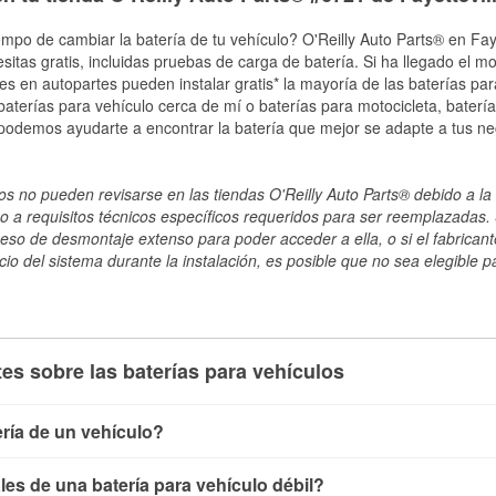
empo de cambiar la batería de tu vehículo? O'Reilly Auto Parts® en Faye
esitas gratis, incluidas pruebas de carga de batería. Si ha llegado el 
les en autopartes pueden instalar gratis* la mayoría de las baterías pa
terías para vehículo cerca de mí o baterías para motocicleta, batería
 podemos ayudarte a encontrar la batería que mejor se adapte a tus ne
s no pueden revisarse en las tiendas O'Reilly Auto Parts® debido a la 
o a requisitos técnicos específicos requeridos para ser reemplazadas. S
ceso de desmontaje extenso para poder acceder a ella, o si el fabricant
cio del sistema durante la instalación, es posible que no sea elegible pa
es sobre las baterías para vehículos
ría de un vehículo?
ía de un vehículo de varias maneras. El método más rápido es ut
es de una batería para vehículo débil?
, conecta los cables a las terminales de la batería y verifica el 