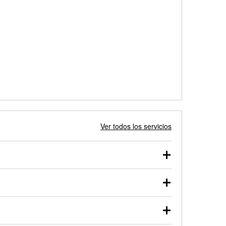
Ver todos los servicios
 autos, camionetas, SUVs, vehículos comerciales y
 probarse dentro o fuera del vehículo y cargarse en
uno de nuestros profesionales te ayudará a encontrar
otor de arranque o alternador. Lleva tu vehículo a tu
y arranque en el estacionamiento, o desmonta el
rueben.