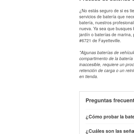
¿No estás seguro de si es ti
servicios de batería que nec
batería, nuestros profesiona
nueva. Ya sea que busques ba
jardín o baterías de marina,
#6721 de Fayetteville.
*Algunas baterías de vehículo
compartimento de la batería 
inaccesible, requiere un pro
retención de carga o un reini
en tienda.
Preguntas frecuent
¿Cómo probar la bate
Puedes probar la bater
¿Cuáles son las señal
con el vehículo apagado