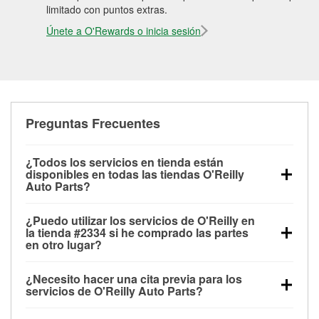
limitado con puntos extras.
Únete a O'Rewards o inicia sesión
Preguntas Frecuentes
¿Todos los servicios en tienda están
disponibles en todas las tiendas O'Reilly
Auto Parts?
Todos los servicios gratuitos de tienda, incluyendo
¿Puedo utilizar los servicios de O'Reilly en
las pruebas de batería, pruebas de alternador y
la tienda #2334 si he comprado las partes
motor de arranque, revisión de la luz “Check Engine”
en otro lugar?
con O'Reilly VeriScan® e instalación de
Puedes solicitar la mayoría de los servicios en tienda
limpiaparabrisas o bombillas, están disponibles en
¿Necesito hacer una cita previa para los
de O'Reilly Auto Parts que estén disponibles en la
todas las tiendas O'Reilly Auto Parts. La tienda
servicios de O'Reilly Auto Parts?
tienda #2334 de Goldsboro, NC aunque hayas
O'Reilly #2334 de Goldsboro, NC también ofrece
No es necesario agendar una cita para ninguno de
comprado las partes en otro sitio. Los servicios como