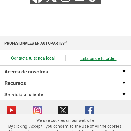
PROFESIONALES EN AUTOPARTES
®
Contacta tu tienda local
Estatus de tu orden
Acerca de nosotros
Recursos
Servicio al cliente
We use cookies on our website.
We use cookies on our website. By clicking "Accept", you consent
Copyright © 2008-2026 O’Reilly Auto Parts v OST_3.2.0.0.729 (3) cv1361
By clicking "Accept", you consent to the use of All the cookies.
to the use of All the cookies.
catalog_main