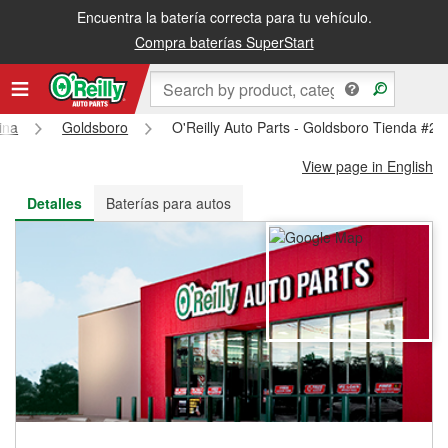
Encuentra la batería correcta para tu vehículo.
Recibe tu orden gratis al día siguiente o recógela en la tienda
Compra baterías SuperStart
ina
Goldsboro
O'Reilly Auto Parts - Goldsboro Tienda #23
View page in English
Detalles
Baterías para autos