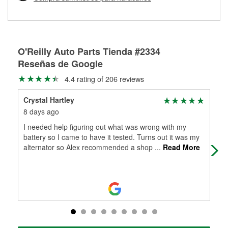
Más información sobre el Programa de Préstamo de
ser rectificados con seguridad. Si tus tambores o discos no
Herramientas de O'Reilly
pueden ser reutilizados, podemos ayudarte a encontrar las
partes de reemplazo correctas para tu reparación.
Rectificación de tambores y discos de freno
O'Reilly Auto Parts Tienda #2334
Reseñas de Google
4.4 rating of 206 reviews
Crystal Hartley
Joy
8 days ago
8 d
I needed help figuring out what was wrong with my
Ale
battery so I came to have it tested. Turns out it was my
and
alternator so Alex recommended a shop
...
Read More
rep