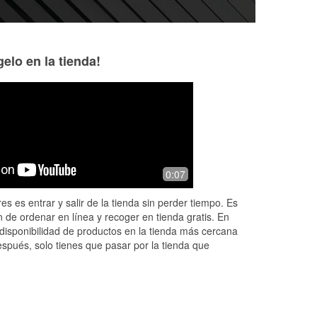
elo en la tienda!
Robert Morgan
Blake Henson
7 months ago
9 months ago
and
Great store Great staff
Great team for yo
0:07
 me
es es entrar y salir de la tienda sin perder tiempo. Es
ion
 de ordenar en línea y recoger en tienda gratis. En
disponibilidad de productos en la tienda más cercana
espués, solo tienes que pasar por la tienda que