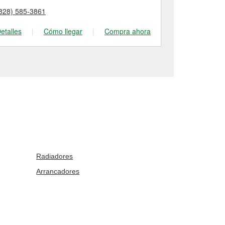
828) 585-3861
(828) 393-14
etalles
|
Cómo llegar
|
Compra ahora
Detalles
|
Radiadores
Arrancadores