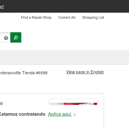
rt
Find a Repair Shop
Current Ad
Shopping List
View page in English
endersonville Tienda #6588
Estamos contratando
Aplica aquí