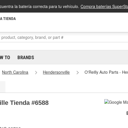
cuentra la batería correcta para tu vehículo.
Compra baterías SuperSta
LA TIENDA
W TO
BRANDS
North Carolina
Hendersonville
O'Reilly Auto Parts - H
ille Tienda #6588