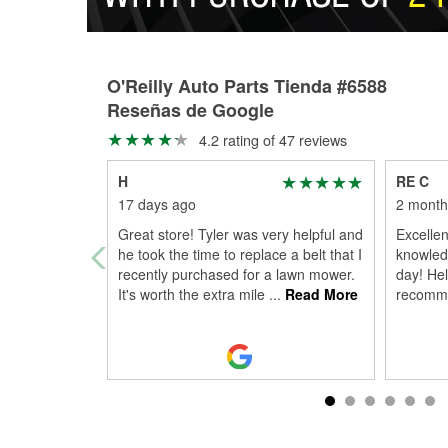
O'Reilly Auto Parts Tienda #6588
Reseñas de Google
4.2 rating of 47 reviews
H
RE C
17 days ago
2 month
Great store! Tyler was very helpful and
Excellen
he took the time to replace a belt that I
knowledg
recently purchased for a lawn mower.
day! Hel
It's worth the extra mile
...
Read More
recomme