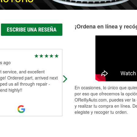
¡Ordena en línea y recóg
ESCRIBE UNA RESEÑA
Destiny Price
s ago
2 months ago
t service, and excellent
The manager was beyond helpful 
e! Ordered part, arrived next
nice . All the employees joked with
ped us all through repair -
and made me feel at home . They
En ocasiones, lo único que quier
nd highly!!
were quick to come up with a solut
por eso que ofrecemos la opción
t
...
Read More
OReillyAuto.com, puedes ver la 
y realizar tu compra en línea. D
elegiste y recoger tu orden.