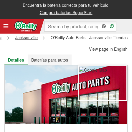
Encuentra la batería correcta para tu vehículo.
Recibe tu orden gratis al día siguiente o recógela en la tienda
Compra baterías SuperStart
na
Jacksonville
O'Reilly Auto Parts - Jacksonville Tienda #
View page in English
Detalles
Baterías para autos