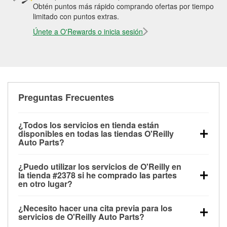
Obtén puntos más rápido comprando ofertas por tiempo
limitado con puntos extras.
Únete a O'Rewards o inicia sesión
Preguntas Frecuentes
¿Todos los servicios en tienda están
disponibles en todas las tiendas O'Reilly
Auto Parts?
Todos los servicios gratuitos de tienda, incluyendo
¿Puedo utilizar los servicios de O'Reilly en
las pruebas de batería, pruebas de alternador y
la tienda #2378 si he comprado las partes
motor de arranque, revisión de la luz “Check Engine”
en otro lugar?
con O'Reilly VeriScan® e instalación de
Puedes solicitar la mayoría de los servicios en tienda
limpiaparabrisas o bombillas, están disponibles en
¿Necesito hacer una cita previa para los
de O'Reilly Auto Parts que estén disponibles en la
todas las tiendas O'Reilly Auto Parts. La tienda
servicios de O'Reilly Auto Parts?
tienda #2378 de Jacksonville, NC aunque hayas
O'Reilly #2378 de Jacksonville, NC también ofrece