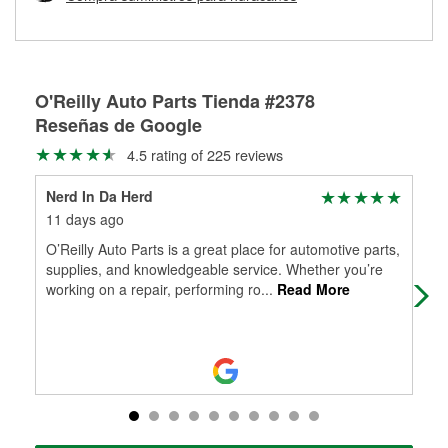
Más información sobre el Programa de Préstamo de
ser rectificados con seguridad. Si tus tambores o discos no
Herramientas de O'Reilly
pueden ser reutilizados, podemos ayudarte a encontrar las
partes de reemplazo correctas para tu reparación.
Rectificación de tambores y discos de freno
O'Reilly Auto Parts Tienda #2378
Reseñas de Google
4.5 rating of 225 reviews
Nerd In Da Herd
Jef
11 days ago
13 
O’Reilly Auto Parts is a great place for automotive parts,
Bes
supplies, and knowledgeable service. Whether you’re
Any
working on a repair, performing ro
...
Read More
sta