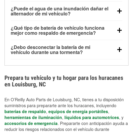
Una batería completamente cargada puede
¿Puede el agua de una inundación dañar el
alimentar pequeños accesorios durante un tiempo
alternador de mi vehículo?
limitado, pero el uso repetido sin conducir el vehículo
Sí. Los alternadores suelen estar montados en la
puede descargarla rápidamente. Se recomienda
¿Qué tipo de batería de vehículo funciona
parte baja del compartimento del motor y pueden
contar con un equipo de carga de respaldo para
mejor como respaldo de emergencia?
dañarse si se sumergen, lo que puede provocar una
cortes prolongados.
Las baterías AGM y marinas se usan comúnmente
falla en el sistema de carga y que la batería se agote
¿Debo desconectar la batería de mi
para aplicaciones de ciclo profundo porque son
días después de la exposición.
vehículo durante una tormenta?
selladas, resistentes a las vibraciones y más
Desconectarla puede ayudar a prevenir ciertas
adecuadas para ciclos repetidos de descarga
sobrecargas eléctricas, pero no te protegerá contra
profunda y recarga.
los daños por inundación. Evitar el agua estancada y
Prepara tu vehículo y tu hogar para los huracanes
preparar opciones de carga de respaldo son
en Louisburg, NC
medidas de protección más efectivas.
En O’Reilly Auto Parts de Louisburg, NC, tienes a tu disposición
suministros para prepararte ante los huracanes, incluyendo
baterías de respaldo
,
equipos de energía portátiles
,
herramientas de iluminación
,
líquidos para automotrices
, y
accesorios de emergencia
. Prepararte con anticipación ayuda a
reducir los riesgos relacionados con el vehículo durante