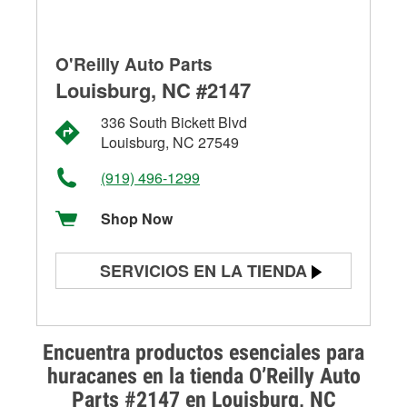
O'Reilly Auto Parts
Louisburg, NC #2147
336 South Bickett Blvd
Louisburg, NC 27549
(919) 496-1299
Shop Now
SERVICIOS EN LA TIENDA
Prueba de batería
Prueba de alternadores y
Encuentra productos esenciales para
arrancadores
huracanes en la tienda O’Reilly Auto
Parts #2147 en Louisburg, NC
Revisión de la luz "Check Engine"