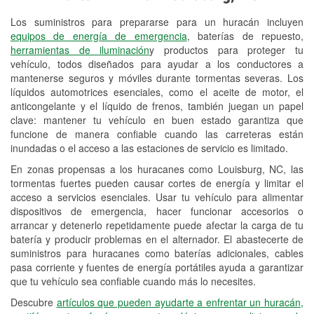
Los suministros para prepararse para un huracán incluyen
Reciclaje de baterías y aceite
equipos de energía de emergencia
, baterías de repuesto,
herramientas de iluminación
y productos para proteger tu
Instalación de bombillas de faros
vehículo, todos diseñados para ayudar a los conductores a
Instalación de limpiaparabrisas
mantenerse seguros y móviles durante tormentas severas. Los
líquidos automotrices esenciales, como el aceite de motor, el
Programa de Préstamo de
anticongelante y el líquido de frenos, también juegan un papel
clave: mantener tu vehículo en buen estado garantiza que
Herramientas
funcione de manera confiable cuando las carreteras están
inundadas o el acceso a las estaciones de servicio es limitado.
Rectificación de tambores y discos de
freno
En zonas propensas a los huracanes como Louisburg, NC, las
tormentas fuertes pueden causar cortes de energía y limitar el
Mangueras hidráulicas a la medida
acceso a servicios esenciales. Usar tu vehículo para alimentar
dispositivos de emergencia, hacer funcionar accesorios o
Hurricane Supplies
arrancar y detenerlo repetidamente puede afectar la carga de tu
batería y producir problemas en el alternador. El abastecerte de
Conoce más
suministros para huracanes como baterías adicionales, cables
pasa corriente y fuentes de energía portátiles ayuda a garantizar
Idiomas adicionales
que tu vehículo sea confiable cuando más lo necesites.
Español, Criollo francés
Descubre
artículos que pueden ayudarte a enfrentar un huracán,