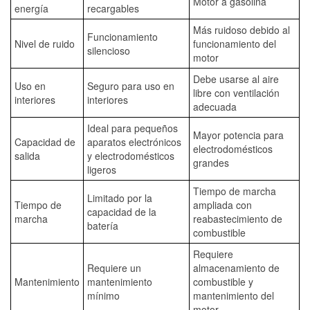
Motor a gasolina
energía
recargables
Más ruidoso debido al
Funcionamiento
Nivel de ruido
funcionamiento del
silencioso
motor
Debe usarse al aire
Uso en
Seguro para uso en
libre con ventilación
interiores
interiores
adecuada
Ideal para pequeños
Mayor potencia para
Capacidad de
aparatos electrónicos
electrodomésticos
salida
y electrodomésticos
grandes
ligeros
Tiempo de marcha
Limitado por la
Tiempo de
ampliada con
capacidad de la
marcha
reabastecimiento de
batería
combustible
Requiere
Requiere un
almacenamiento de
Mantenimiento
mantenimiento
combustible y
mínimo
mantenimiento del
motor