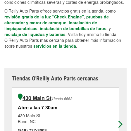
condiciones climáticas severas y cortes de energía prolongados.
O’Reilly Auto Parts ofrece servicios gratis en la tienda, como
revisión gratis de la luz “Check Engine”
,
pruebas de
alternador y motor de arranque
,
instalación de
limpiaparabrisas
,
instalación de bombillas de faros
, y
reciclaje de líquidos y baterías
. Visita hoy mismo tu tienda
O’Reilly Auto Parts más cercana para obtener más información
sobre nuestros
servicios en la tienda
.
Tiendas O'Reilly Auto Parts cercanas
430 Main St
Tienda 6662
Abre a las 7:30am
Ab
430 Main St
54
Bunn, NC
Yo
(919) 727-3003
(9