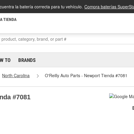
cuentra la batería correcta para tu vehículo.
Compra baterías SuperSta
LA TIENDA
W TO
BRANDS
North Carolina
O'Reilly Auto Parts - Newport Tienda #7081
enda #7081