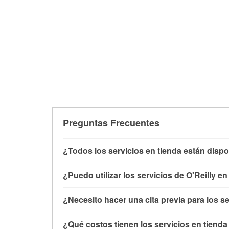
Preguntas Frecuentes
¿Todos los servicios en tienda están dispo
Todos los servicios gratuitos de tienda, inclu
¿Puedo utilizar los servicios de O'Reilly e
con O'Reilly VeriScan® e instalación de limpi
de Newport, NC también ofrece servicios esp
Puedes solicitar la mayoría de los servicios
¿Necesito hacer una cita previa para los se
necesitas no está disponible en la tienda #70
comprado las partes en otro sitio. Los servici
independientemente de si has comprado los art
No es necesario agendar una cita para ninguno
¿Qué costos tienen los servicios en tienda
baterías o limpiaparabrisas requieren que las 
un profesional en autopartes por el servicio q