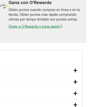
Gana con O'Rewards
Obtén puntos cuando compres en línea o en la
tienda. Obtén puntos más rápido comprando
ofertas por tiempo limitado con puntos extras.
Únete a O'Rewards o inicia sesión
arranque, revisión de la luz “Check Engine”
O'Reilly Auto Parts. La tienda O'Reilly #7081
 préstamo de herramientas.
Si el servicio que
tienda #7081 de Newport, NC aunque hayas
n con estos servicios.
rías y aceite usado, se ofrecen
cios como la instalación de bombillas,
81, simplemente visita la tienda y pregunta a
ealizar en línea y solicitar los servicios de
 tienda o del servicio solicitado, es posible